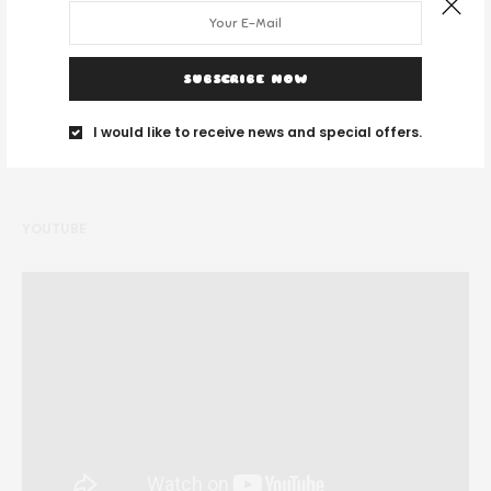
Noi suntem un grup de tineri și ne place să călătorim unde vedem cu
ochii.
SUBSCRIBE NOW
I would like to receive news and special offers.
YOUTUBE