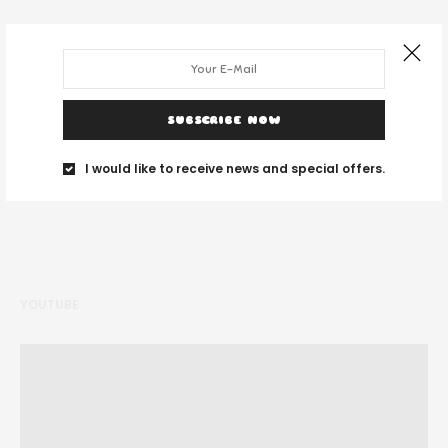
DESPRE NOI
SUBSCRIBE NOW
Noi suntem un grup de tineri și ne place să călătorim unde vedem cu
ochii.
I would like to receive news and special offers.
YOUTUBE