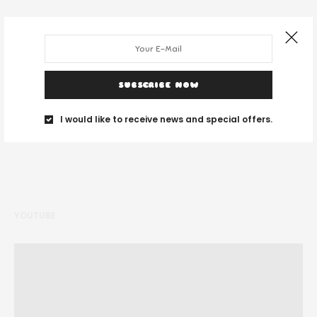
DESPRE NOI
SUBSCRIBE NOW
Noi suntem un grup de tineri și ne place să călătorim unde vedem cu
ochii.
I would like to receive news and special offers.
YOUTUBE