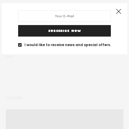
SUBSCRIBE NOW
DESPRE NOI
I would like to receive news and special offers.
Noi suntem un grup de tineri și ne place să călătorim unde vedem cu
ochii.
YOUTUBE