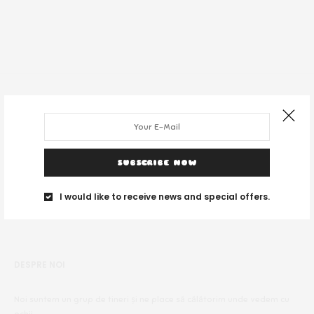
SUBSCRIBE NOW
I would like to receive news and special offers.
DESPRE NOI
Noi suntem un grup de tineri și ne place să călătorim unde vedem cu
ochii.