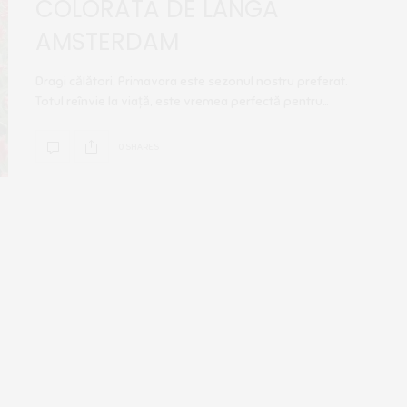
COLORATĂ DE LÂNGĂ
AMSTERDAM
Dragi călători, Primavara este sezonul nostru preferat.
Totul reînvie la viață, este vremea perfectă pentru…
0 SHARES