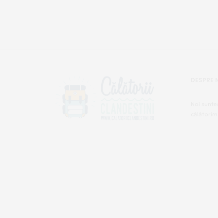
DESPRE 
Noi sunte
călătorim