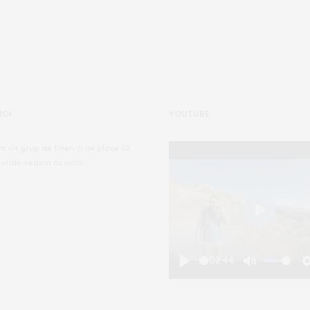
NOI
YOUTUBE
m un grup de tineri și ne place să
 unde vedem cu ochii.
Play
-02:44
Play
Mute