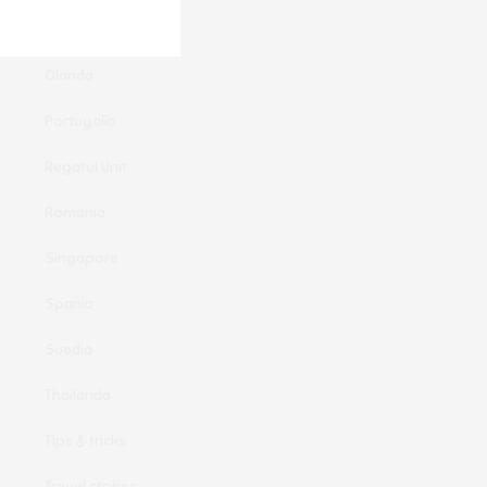
Oferte clandestine
Olanda
Portugalia
Regatul Unit
Romania
Singapore
Spania
Suedia
Thailanda
Tips & tricks
Travel stories