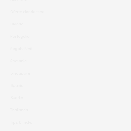
Oferte clandestine
Olanda
Portugalia
Regatul Unit
Romania
Singapore
Spania
Suedia
Thailanda
Tips & tricks