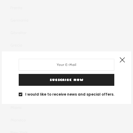
Franta
Germania
Gibraltar
Grecia
Indonesia
Italia
SUBSCRIBE NOW
Malaezia
I would like to receive news and special offers.
Mexic
Miami
Monaco
New York