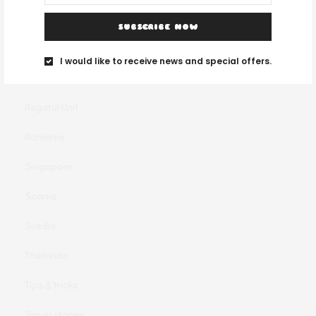
Oferte clandestine
SUBSCRIBE NOW
Olanda
I would like to receive news and special offers.
Portugalia
Regatul Unit
Romania
Singapore
Spania
Suedia
Thailanda
Tips & tricks
Travel stories