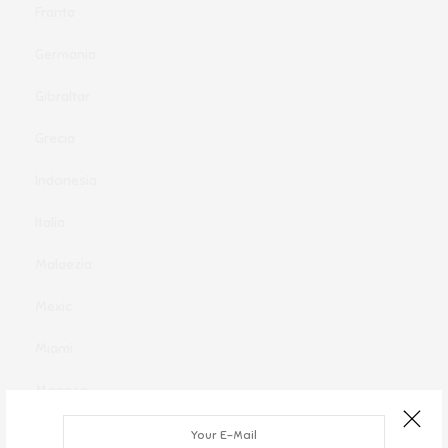
Franta
Germania
Gibraltar
Grecia
Indonesia
Italia
Malaezia
Mexic
Miami
Monaco
New York