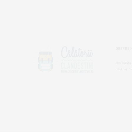
DESPRE 
Noi sunte
călătorim