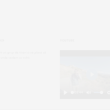
NOI
YOUTUBE
m un grup de tineri și ne place să
 unde vedem cu ochii.
Play
-02:44
Play
Mute