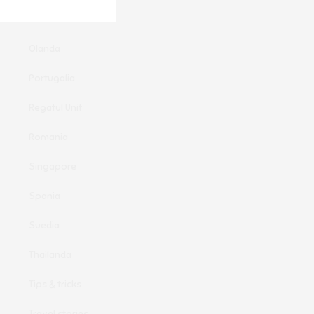
Oferte clandestine
Olanda
Portugalia
Regatul Unit
Romania
Singapore
Spania
Suedia
Thailanda
Tips & tricks
Travel stories