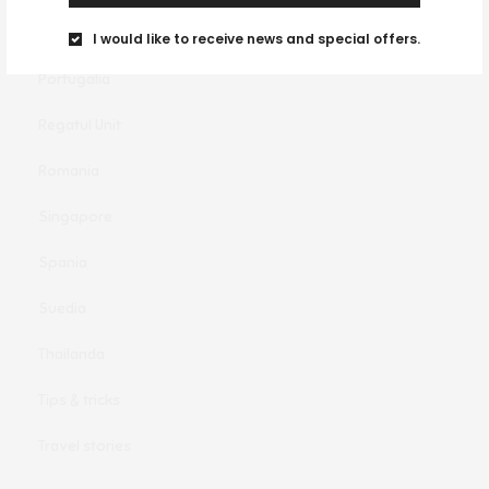
Olanda
I would like to receive news and special offers.
Portugalia
Regatul Unit
Romania
Singapore
Spania
Suedia
Thailanda
Tips & tricks
Travel stories