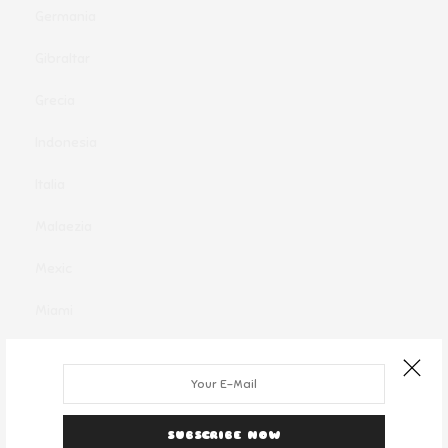
Germania
Gibraltar
Grecia
Indonesia
Italia
Malaezia
Mexic
Miami
Monaco
New York
Oferte clandestine
SUBSCRIBE NOW