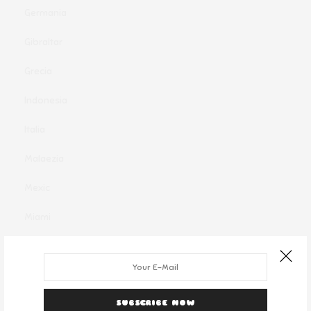
Germania
Gibraltar
Grecia
Indonesia
Italia
Malaezia
Mexic
Miami
Monaco
New York
SUBSCRIBE NOW
Oferte clandestine