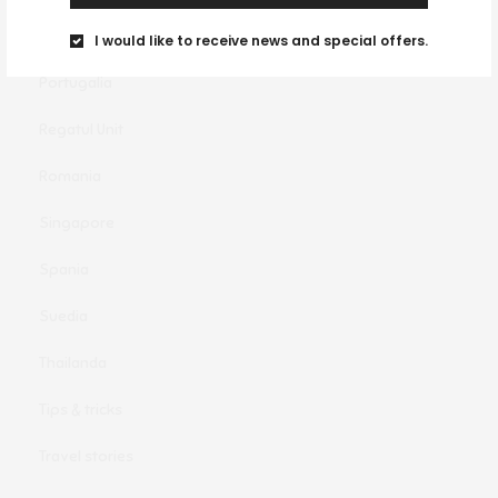
Olanda
I would like to receive news and special offers.
Portugalia
Regatul Unit
Romania
Singapore
Spania
Suedia
Thailanda
Tips & tricks
Travel stories