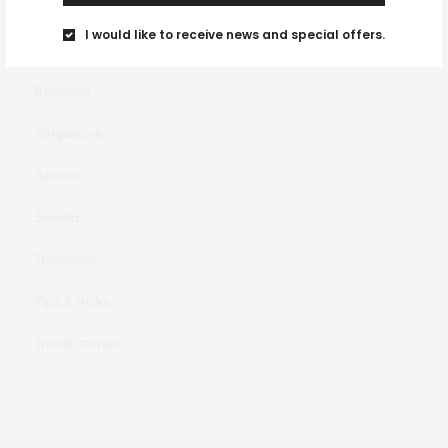
Portugalia
I would like to receive news and special offers.
Regatul Unit
Romania
Singapore
Spania
Suedia
Thailanda
Tips & tricks
Travel stories