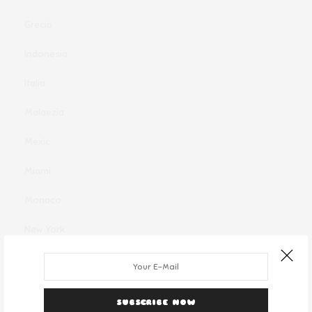
Grecia
Indonesia
Italia
Malaezia
Mexic
Miami
Monaco
New York
Oferte clandestine
Olanda
SUBSCRIBE NOW