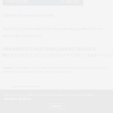
Calatorii frumoase sa aveti!
Daca ti-a placut oferta dar nu poti merge, atunci fa un
bine si da un share
🙂
URMARESTE CALATORIICLANDESTINI.RO
SI
PE
FACEBOOK
,
INSTAGRAM
,
PINTEREST
SAU
YOUTU
TAGS:
CALATORII IEFTINE
,
CALATORIICLANDESTINI
,
CALATORIT
,
LOUVRE
,
MILANO
,
OFERTE
,
PARIS
,
RYANAIR
PREVIOUS ARTICLE
DE 8 MARTIE, CADOUL TAU E LA MILANO :)
Our site uses cookies. Learn more about our use of cookies:
Cookie Policy
NEXT ARTICLE
ACCEPT
CUM SA AJUNGI IN CEL MAI MARE ORAS AL ELVETIEI CU