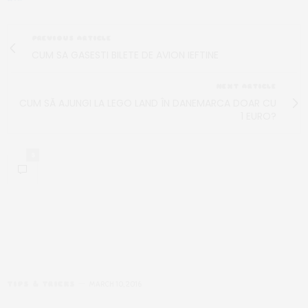
PREVIOUS ARTICLE
CUM SA GASESTI BILETE DE AVION IEFTINE
NEXT ARTICLE
CUM SĂ AJUNGI LA LEGO LAND ÎN DANEMARCA DOAR CU
1 EURO?
5
TIPS & TRICKS
MARCH 10, 2016