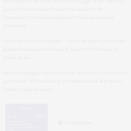
fost construit de cei de la compania Lego, în anii 1960 și a
ajuns să fie al doilea cel mai mare aeroport din
Danemarca. Parcul este deschis între lunile Aprilie și
Octombrie.
Perioada de călatorie este 7 – 10 Aprilie. Pentru întoarcere
prețul biletului este de 24 euro, deci în total 25 euro cu
biletul la dus.
Pentru a ajunge în Pisa exista zbor dus-intors cu Wizz Air în
perioada 5 – 12 Aprilie iar prețul biletului este 308 lei sau
218 lei cu Wizz Discount.