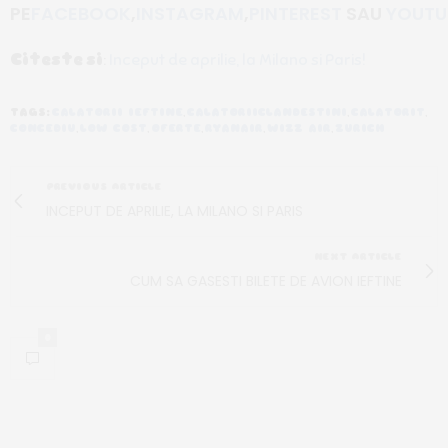
PE
FACEBOOK
,
INSTAGRAM
,
PINTEREST
SAU
YOUTU
Citeste
si
:
Inceput de aprilie, la Milano si Paris!
TAGS:
CALATORII IEFTINE
,
CALATORIICLANDESTINI
,
CALATORIT
,
CONCEDIU
,
LOW COST
,
OFERTE
,
RYANAIR
,
WIZZ AIR
,
ZURICH
PREVIOUS ARTICLE
INCEPUT DE APRILIE, LA MILANO SI PARIS
NEXT ARTICLE
CUM SA GASESTI BILETE DE AVION IEFTINE
0