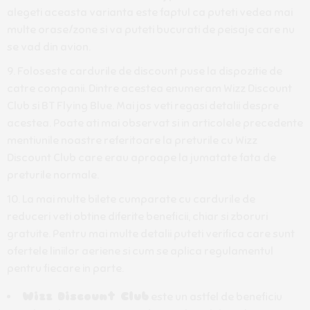
alegeti aceasta varianta este faptul ca puteti vedea mai
multe orase/zone si va puteti bucurati de peisaje care nu
se vad din avion.
Foloseste cardurile de discount puse la dispozitie de
catre companii. Dintre acestea enumeram Wizz Discount
Club si BT Flying Blue. Mai jos veti regasi detalii despre
acestea. Poate ati mai observat si in articolele precedente
mentiunile noastre referitoare la preturile cu Wizz
Discount Club care erau aproape la jumatate fata de
preturile normale.
La mai multe bilete cumparate cu cardurile de
reduceri veti obtine diferite beneficii, chiar si zboruri
gratuite. Pentru mai multe detalii puteti verifica care sunt
ofertele liniilor aeriene si cum se aplica regulamentul
pentru fiecare in parte.
Wizz Discount Club
este un astfel de beneficiu