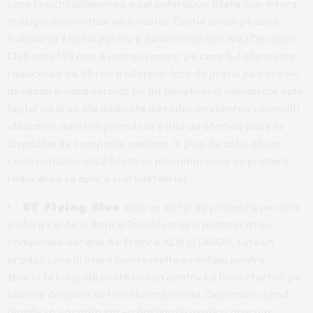
care la achitizitionarea a cel putin doua bilete dus-intors
iti asigura amortizarea investiei. Costul anual pe care
trebuie sa il achiti pentru a deveni membru Wizz Discount
Club este 149 ron. Avantajul major pe care ti-l ofera este
reducerea de 45 ron a biletelor fata de pretul pe care ti-l
afiseaza in mod normal. Un alt beneficiu al membrilor este
faptul ca ei au zile dedicate de reduceri inaintea celorlalti
utilizatori, deci esti primul care afla de ofertele puse la
dispozitie de compania aeriana. In plus de asta, atunci
cand achizitionezi 2 bilete sa pleci impreuna cu prietenii
reducerea se aplica si la biletele lor.
BT Flying Blue
este un alt tip de promotie pe care
o ofera cei de la Banca Transilvania in pateneriat cu
companiile aeriene Air France, KLM și TAROM. Este un
produs care iti ofera foarte multe avantaje pentru
zborurile lungi, de peste ocean pentru ca banii cheltuiti pe
biletele de avion se transforma in mile. Deci atunci cand
planifici o vacanta intr-o destinatie exotica precum