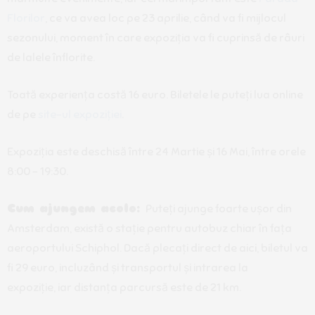
Florilor
, ce va avea loc pe 23 aprilie, când va fi mijlocul
sezonului, moment în care expoziția va fi cuprinsă de râuri
de lalele înflorite.
Toată experiența costă 16 euro. Biletele le puteți lua online
de pe
site-ul expoziției
.
Expoziția este deschisă între 24 Martie și 16 Mai, între orele
8:00 – 19:30.
Cum ajungem acolo:
Puteți ajunge foarte ușor din
Amsterdam, există o stație pentru autobuz chiar în fața
aeroportului Schiphol. Dacă plecați direct de aici, biletul va
fi 29 euro, incluzând și transportul și intrarea la
expoziție, iar distanța parcursă este de 21 km.