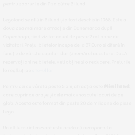
pentru zborurile din Pisa către Billund.
Legoland se află in Billund și a fost deschis în 1968. Este a
doua cea mai mare atracție din Danemarca după
Copenhaga, fiind vizitat anual de peste 2 milioane de
vizitatori. Prețul biletelor incepe de la 37 Euro și diferă în
funcție de vârsta copiilor, dar și numărul acestora. Dacă
rezervați online biletele, veți obține și o reducere. Prețurile
le regăsiți pe
site-ul lor.
Pentru cei cu vârsta peste 5 ani, atracția este
Miniland
,
care cuprinde orașe și cele mai cunoscute locuri de pe
glob. Acesta este format din peste 20 de milioane de piese
Lego.
Un alt lucru interesant este acela că aeroportul a