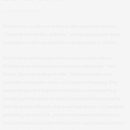
by
CALATOR CLANDESTIN
Foarte usor, cu zbor prin Roma. Stiti expresia celebra
“Toare drumurile duc la Roma”, ei bine de aceasta data
toate drumurile trec pe la Roma si se opresc in Zurich.
Zurich este cel mai mare oras si inima comerciala a
Elvetiei, ce ne intampina cu un slogan indraznet: “Visit
Zurich. Discover a Singular Mix”. Destinatia este una
potrivita atat pentru arta, cat si pentru shopping. Alte
elemente pe care le putem intalni aici sunt povestile si
iesirile in partea de oras vechi (se zvoneste ca au peste
500 de cluburi si baruri, dar si wellness&spa-uri), serile de
gambling, muzeul FIFA , precum si nenumarate locuri cu
mancare buna sau piste de biciclete, care descriu perfect