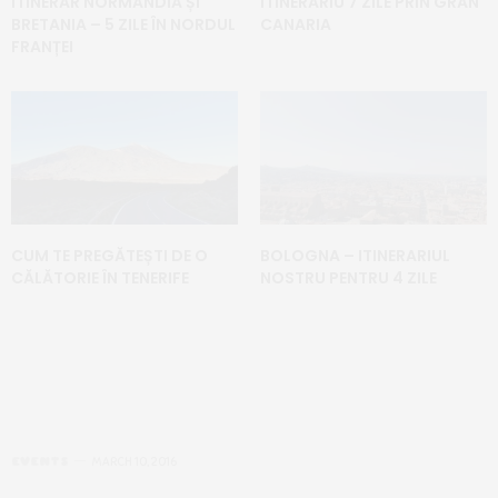
ITINERAR NORMANDIA ȘI
ITINERARIU 7 ZILE PRIN GRAN
BRETANIA – 5 ZILE ÎN NORDUL
CANARIA
FRANȚEI
CUM TE PREGĂTEȘTI DE O
BOLOGNA – ITINERARIUL
CĂLĂTORIE ÎN TENERIFE
NOSTRU PENTRU 4 ZILE
EVENTS
MARCH 10, 2016