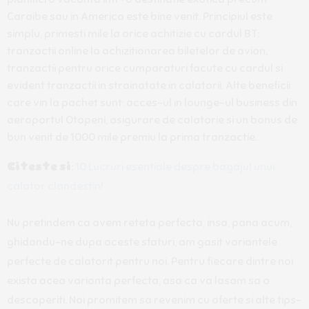
Caraibe sau in America este bine venit. Principiul este
simplu, primesti mile la orice achitizie cu cardul BT:
tranzactii online la achizitionarea biletelor de avion,
tranzactii pentru orice cumparaturi facute cu cardul si
evident tranzactii in strainatate in calatorii. Alte beneficii
care vin la pachet sunt: acces-ul in lounge-ul business din
aeroportul Otopeni, asigurare de calatorie si un bonus de
bun venit de 1000 mile premiu la prima tranzactie.
Citeste
si
:
10 Lucruri esentiale despre bagajul unui
calator clandestin!
Nu pretindem ca avem reteta perfecta, insa, pana acum,
ghidandu-ne dupa aceste sfaturi, am gasit variantele
perfecte de calatorit pentru noi. Pentru fiecare dintre noi
exista acea varianta perfecta, asa ca va lasam sa o
descoperiti. Noi promitem sa revenim cu oferte si alte tips-