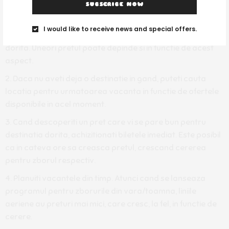
SUBSCRIBE NOW
Fiti cat de cat flexibili cu datele de plecare – veti observa
atunci cand vreti sa faceti o rezervare, ca va sunt
I would like to receive news and special offers.
recomandate si alte date +/- 3 zile fata de perioada
dorita. Uneori pretul poate depinde si in functie de acest
aspect.
Daca nu aveti deja o destinatie in gand, puteti cauta
locatia pentru urmatoarea vacanta in functie de ofertele
disponibile in acel moment.
Cand descoperiti un pret care vi se pare bun pentru
destinatia dorita, achizitionati biletele imediat. Este posibil
ca in cateva ore sa creasca pretul, crescand cererea
pentru zborul respectiv.
Planuiti vacantele din timp. Atunci cand se lanseaza
programul pentru zborurile din vara/toamna, liniile
aeriene au preturi mai mici, care cresc, la fel, in functie de
cerere.