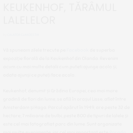
KEUKENHOF, TĂRÂMUL
LALELELOR
by
CALATOR CLANDESTIN
Vă spuneam zilele trecute pe
Facebook
de superba
expoziție florală de la Keukenhof din Olanda. Revenim
acum cu mai multe detalii cum puteti ajunge acolo și,
odata ajunși ce puteți face acolo.
Keukenhof, denumit și Grădina Europei, cea mai mare
gradină de flori din lume, se află în orașul Lisse, aflat între
Amsterdam și Haga. Parcul apărut în 1949, are peste 32 de
hectare, 7 milioane de bulbi, peste 800 de tipuri de lalele și
este cel mai fotografiat parc din lume. Sunt organizate
mai multe evenimente, iar cel mai important este
Parada