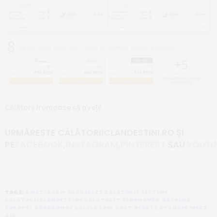
Călătorii frumoase să aveți!
URMĂREȘTE CĂLĂTORIICLANDESTINI.RO
ȘI
PE
FACEBOOK
,
INSTAGRAM
,
PINTEREST
SAU
YOUTU
TAGS:
AMSTERDAM
,
BRUXELLES
,
CALATORII IEFTINE
,
CALATORIICLANDESTINI
,
CALATORIT
,
EINDHOVEN
,
GRĂDINA
EUROPEI
,
KEUKENHOF
,
LALELE
,
LOW COST
,
OFERTE
,
RYANAIR
,
WIZZ
AIR