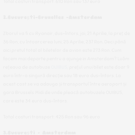
Total costuri transport: 610 Ron sau 137 euro
2.București-Bruxelles -Amsterdam
Zborul va fi cu Ryanair, dus-întors, joi, 21 Aprilie, la preț de
36 Ron, cu întoarcerea luni, 25 Aprilie, 237 Ron. Deci până
aici pretul total al biletelor de avion este 273 Ron. Cum
facem mai departe pentru a ajunge in Amsterdam? Luăm
rețeaua de autobuze
OUIBUS
, prețul unui bilet este doar 9
euro într-o singură direcție sau 18 euro dus-întors. La
acest cost se va adauga și transportul între aeroport și
gara Brussels Midi de unde pleacă autobuzele OUIBUS,
care este 34 euro dus-întors.
Total costuri transport: 425 Ron sau 96 euro
3.București – Amsterdam