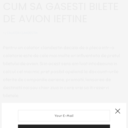
CUM SA GASESTI BILETE
DE AVION IEFTINE
by
CALATOR CLANDESTIN
Pentru un calator clandestin decizia de a pleca intr-o
calatorie este de cele mai multe ori influentata de pretul
biletului de avion. Si in acest sens am luat intodeauna in
calcul cel mai mic pret posibil apeland la discount-urile
oferite de companiile aeriene, promotii, lansarea de
destinatii noi sau chiar ziua in care vrei sa iti rezervi
biletele.
Mai jos veti gasi cateva sfaturi despre cum puteti gasi
bilete de avion la un pret clandestin: