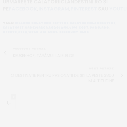
URMĂREȘTE CĂLĂTORIICLANDESTINI.RO
ȘI
PE
FACEBOOK
,
INSTAGRAM
,
PINTEREST
SAU
YOUTU
TAGS:
BILLUND
,
CALATORII IEFTINE
,
CALATORIICLANDESTINI
,
CALATORIT
,
DANEMARCA
,
LEGOLAND
,
LOW COST
,
MINILAND
,
OFERTE
,
PISA
,
WIZZ AIR
,
WIZZ DISCOUNT CLUB
PREVIOUS ARTICLE
KEUKENHOF, TĂRÂMUL LALELELOR
NEXT ARTICLE
O DESTINAȚIE PENTRU PASIONAȚII DE SKI LA PESTE 3800
M ALTITUDINE
0