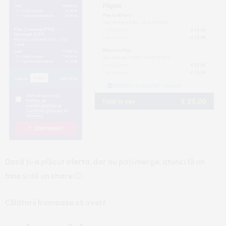
Dacă ți-a plăcut oferta, dar nu poți merge, atunci fă un
bine și dă un share
🙂
Călătorii frumoase să aveți!