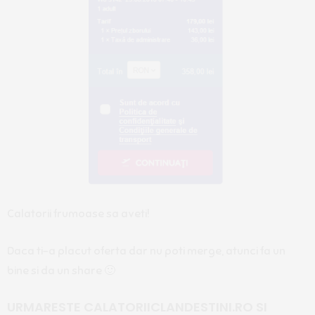
Calatorii frumoase sa aveti!
Daca ti-a placut oferta dar nu poti merge, atunci fa un
bine si da un share
🙂
URMARESTE CALATORIICLANDESTINI.RO
SI