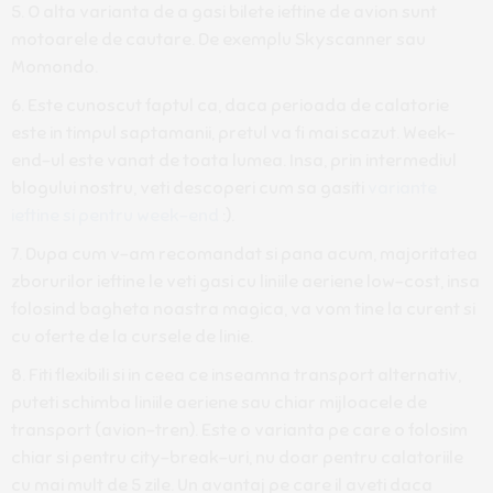
O alta varianta de a gasi bilete ieftine de avion sunt
motoarele de cautare. De exemplu Skyscanner sau
Momondo.
Este cunoscut faptul ca, daca perioada de calatorie
este in timpul saptamanii, pretul va fi mai scazut. Week-
end-ul este vanat de toata lumea. Insa, prin intermediul
blogului nostru, veti descoperi cum sa gasiti
variante
ieftine si pentru week-end
:).
Dupa cum v-am recomandat si pana acum, majoritatea
zborurilor ieftine le veti gasi cu liniile aeriene low-cost, insa
folosind bagheta noastra magica, va vom tine la curent si
cu oferte de la cursele de linie.
Fiti flexibili si in ceea ce inseamna transport alternativ,
puteti schimba liniile aeriene sau chiar mijloacele de
transport (avion-tren). Este o varianta pe care o folosim
chiar si pentru city-break-uri, nu doar pentru calatoriile
cu mai mult de 5 zile. Un avantaj pe care il aveti daca