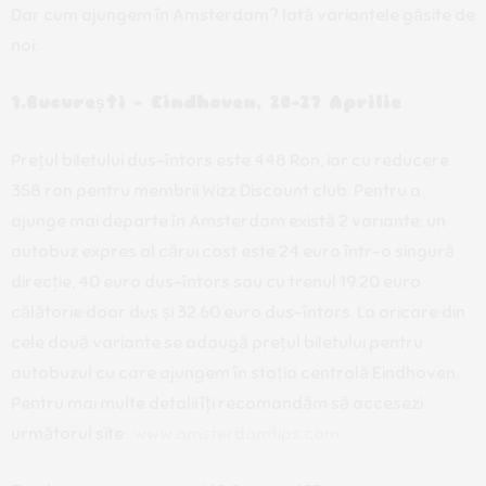
Dar cum ajungem în Amsterdam? Iată variantele găsite de
noi:
1.București – Eindhoven, 20-27 Aprilie
Prețul biletului dus-întors este 448 Ron, iar cu reducere
358 ron pentru membrii Wizz Discount club. Pentru a
ajunge mai departe în Amsterdam există 2 variante: un
autobuz expres al cărui cost este 24 euro într-o singură
direcție, 40 euro dus-întors sau cu trenul 19.20 euro
călătorie doar dus și 32.60 euro dus-întors. La oricare din
cele două variante se adaugă prețul biletului pentru
autobuzul cu care ajungem în stația centrală Eindhoven.
Pentru mai multe detalii îți recomandăm să accesezi
următorul site:
www.amsterdamtips.com