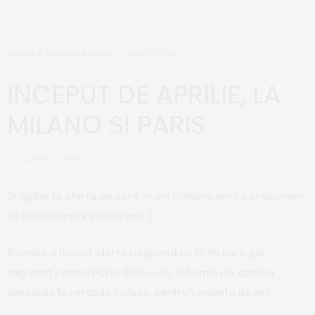
OFERTE CLANDESTINE
MARCH 9, 2016
INCEPUT DE APRILIE, LA
MILANO SI PARIS
by
CALATOR CLANDESTIN
Dragilor la oferta pe care v-am trimis-o ieri va propunem
sa faceti o oprire si la Paris :).
Ryanair a lansat oferte incepand cu 12.99 euro per
segment pentru Paris-Beauvais. Iata mai jos cateva
perioade favorabile inclusiv pentru varianta de ieri: