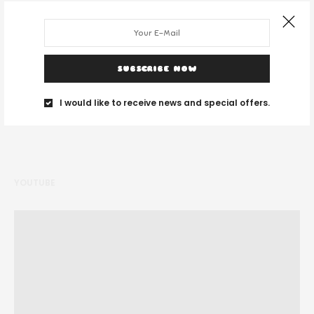
DESPRE NOI
Noi suntem un grup de tineri și ne place să călătorim unde vedem cu
SUBSCRIBE NOW
ochii.
I would like to receive news and special offers.
YOUTUBE