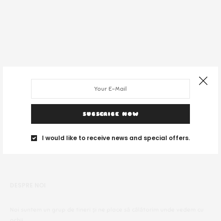
SUBSCRIBE NOW
I would like to receive news and special offers.
DESPRE NOI
Noi suntem un grup de tineri și ne place să călătorim unde vedem cu
ochii.