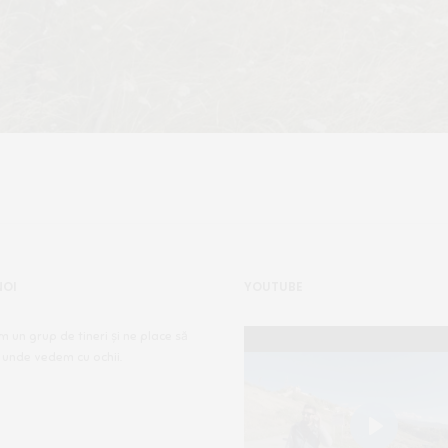
NOI
YOUTUBE
m un grup de tineri și ne place să
 unde vedem cu ochii.
Play