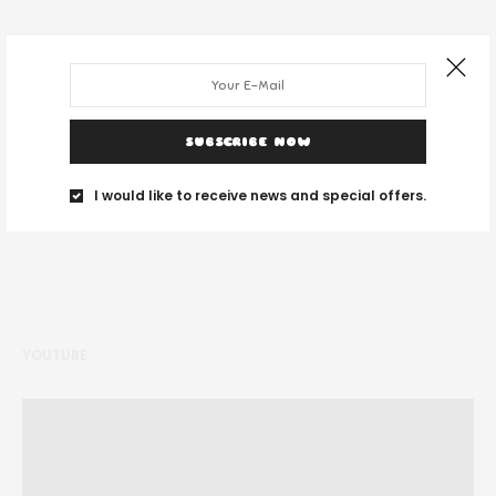
DESPRE NOI
SUBSCRIBE NOW
Noi suntem un grup de tineri și ne place să călătorim unde vedem cu
I would like to receive news and special offers.
ochii.
YOUTUBE