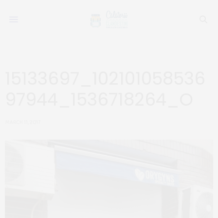
15133697_102101058536
97944_1536718264_O
MARCH 11, 2017