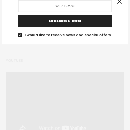
Noi suntem un grup de tineri și ne place să călătorim unde vedem cu
ochii.
SUBSCRIBE NOW
I would like to receive news and special offers.
YOUTUBE