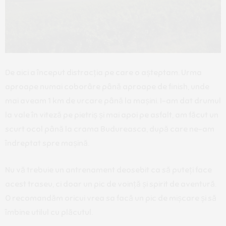
De aici a început distracția pe care o așteptam. Urma
aproape numai coborâre până aproape de finish, unde
mai aveam 1 km de urcare până la mașini. I-am dat drumul
la vale în viteză pe pietriș și mai apoi pe asfalt, am făcut un
scurt ocol până la crama Budureasca, după care ne-am
îndreptat spre mașină.
Nu vă trebuie un antrenament deosebit ca să puteți face
acest traseu, ci doar un pic de voință și spirit de aventură.
O recomandăm oricui vrea sa facă un pic de mișcare și să
îmbine utilul cu plăcutul.