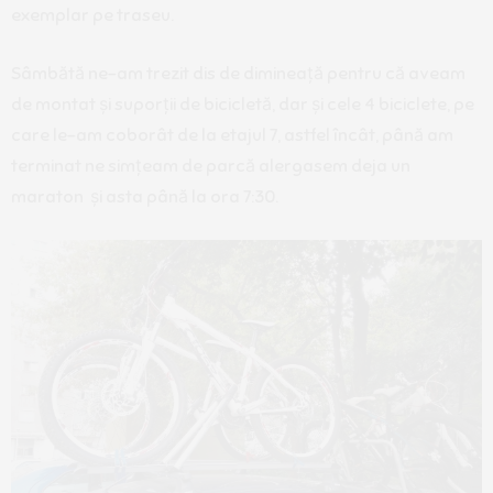
exemplar pe traseu.
Sâmbătă ne-am trezit dis de dimineață pentru că aveam
de montat și suporții de bicicletă, dar și cele 4 biciclete, pe
care le-am coborât de la etajul 7, astfel încât, până am
terminat ne simțeam de parcă alergasem deja un
maraton și asta până la ora 7:30.