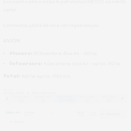
și un centru istoric inclus în patrimoniul UNESCO, ce merită
vizitat.
Combinația găsită de noi o veți regăsi mai jos:
AVION
Plecare:
30 Noiembrie, Blue Air – 150 lei
Întoarcere:
4 Decembrie, Wizz Air – aprox. 312 lei
Total:
462 lei, aprox. 103 Euro