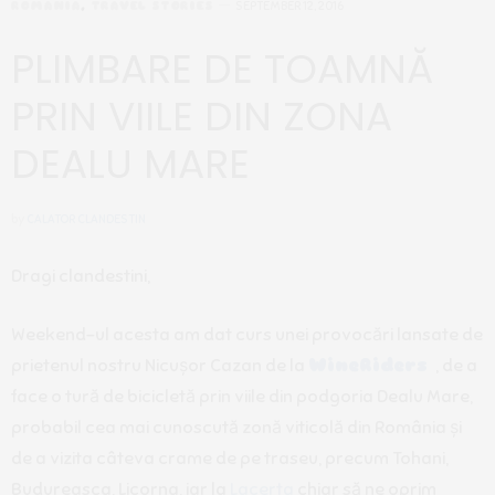
ROMANIA
,
TRAVEL STORIES
SEPTEMBER 12, 2016
PLIMBARE DE TOAMNĂ
PRIN VIILE DIN ZONA
DEALU MARE
by
CALATOR CLANDESTIN
Dragi clandestini,
Weekend-ul acesta am dat curs unei provocări lansate de
prietenul nostru Nicușor Cazan de la
WineRiders
, de a
face o tură de bicicletă prin viile din podgoria Dealu Mare,
probabil cea mai cunoscută zonă viticolă din România și
de a vizita câteva crame de pe traseu, precum Tohani,
Budureasca, Licorna, iar la
Lacerta
chiar să ne oprim