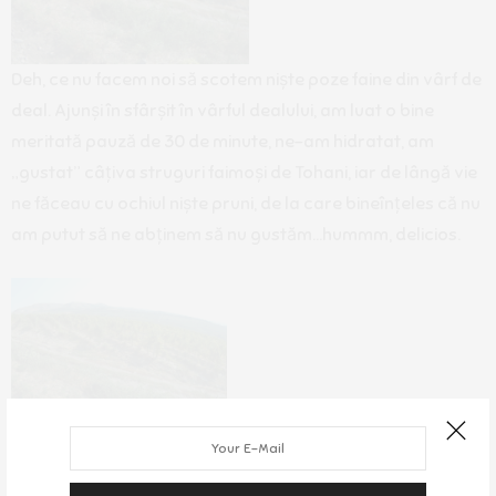
Deh, ce nu facem noi să scotem niște poze faine din vârf de
deal. Ajunși în sfârșit în vârful dealului, am luat o bine
meritată pauză de 30 de minute, ne-am hidratat, am
„gustat” câțiva struguri faimoși de Tohani, iar de lângă vie
ne făceau cu ochiul niște pruni, de la care bineînțeles că nu
am putut să ne abținem să nu gustăm…hummm, delicios.