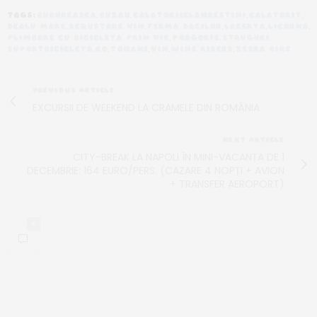
TAGS:
BUDUREASCA
,
BUZAU
,
CALATORIICLANDESTINI
,
CALATORIT
,
DEALU MARE
,
DEGUSTARE VIN
,
FERMA DACILOR
,
LACERTA
,
LICORNA
,
PLIMBARE CU BICICLETA PRIN VIE
,
PODGORIE
,
STRUGURI
,
SUPORTBICICLETA.RO
,
TOHANI
,
VIN
,
WINE RIDERS
,
ZEBRA BIKE
PREVIOUS ARTICLE
EXCURSII DE WEEKEND LA CRAMELE DIN ROMÂNIA
NEXT ARTICLE
CITY-BREAK LA NAPOLI ÎN MINI-VACANȚA DE 1
DECEMBRIE: 164 EURO/PERS. (CAZARE 4 NOPȚI + AVION
+ TRANSFER AEROPORT)
4