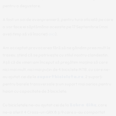
pentru o degustare.
A fost un soi de avanpremieră, pentru tura oficială pe care
o vor face ei săptămâna aceasta pe 17 Septembrie (mai
aveți timp să vă înscrieți
aici
).
Am acceptat provocarea fără să ne gândim prea mult la
traseu, știind că se potrivește cu stilul nostru clandestin.
Așă că de vineri am început să pregătim mașina să care
nici mai mult, nici mai puțin de 4 biciclete MTB, cu care ne-
au ajutat cei de la
suportbicicleta.ro
, 2 suporți
pentru barele transversale și un suport mai serios pentru
haion cu capacitate de 3 biciclete.
Cu bicicletele ne-au ajutat cei de la
Zebra Bike
, care
ne-a oferit 4 Cross-uri GRX 8 și 9 care s-au comportat