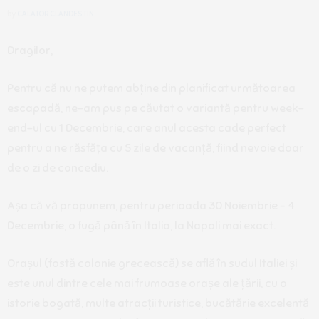
by
CALATOR CLANDESTIN
Dragilor,
Pentru că nu ne putem abține din planificat următoarea
escapadă, ne-am pus pe căutat o variantă pentru week-
end-ul cu 1 Decembrie, care anul acesta cade perfect
pentru a ne răsfăța cu 5 zile de vacanță, fiind nevoie doar
de o zi de concediu.
Așa că vă propunem, pentru perioada 30 Noiembrie – 4
Decembrie, o fugă până în Italia, la Napoli mai exact.
Orașul (fostă colonie grecească) se află în sudul Italiei și
este unul dintre cele mai frumoase orașe ale țării, cu o
istorie bogată, multe atracții turistice, bucătărie excelentă