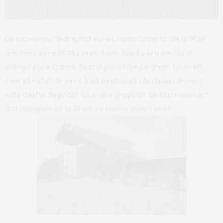
De aici ne-am îndreptat spre Crama Lacerta, de la Mizil
am mers spre Buzău vreo 4 km, după care am făcut
stânga spre cramă. Sunt și panotaje pe drum, nu aveți
cum să ratați drumul, însă aveți grijă căci și aici drumul
este destul de prost, cu multe gropi, iar de la un moment
dat ajungem iar la drum cu pietriș și mult praf.