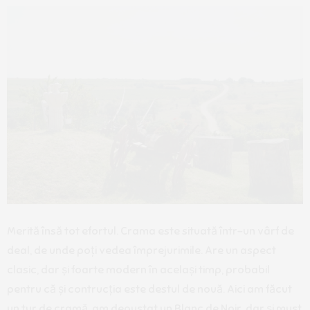
Merită însă tot efortul. Crama este situată într-un vârf de
deal, de unde poți vedea împrejurimile. Are un aspect
clasic, dar și foarte modern în același timp, probabil
pentru că și contrucția este destul de nouă. Aici am făcut
un tur de cramă, am degustat un Blanc de Noir, dar și must