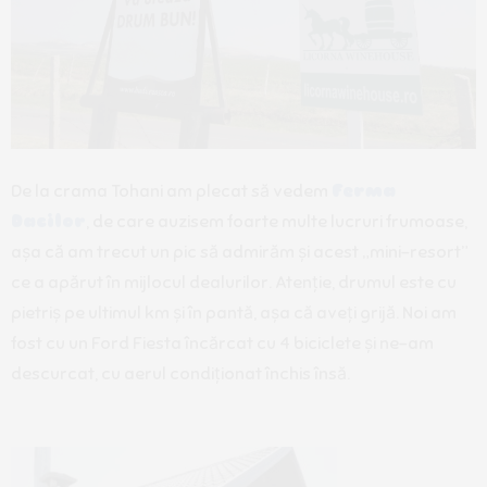
De la crama Tohani am plecat să vedem
Ferma
Dacilor
, de care auzisem foarte multe lucruri frumoase,
așa că am trecut un pic să admirăm și acest „mini-resort”
ce a apărut în mijlocul dealurilor. Atenție, drumul este cu
pietriș pe ultimul km și în pantă, așa că aveți grijă. Noi am
fost cu un Ford Fiesta încărcat cu 4 biciclete și ne-am
descurcat, cu aerul condiționat închis însă.