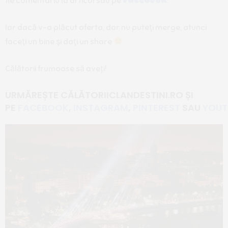
fie comentariu la articol sau pe
Facebook
.
Iar dacă v-a plăcut oferta, dar nu puteţi merge, atunci
faceţi un bine şi daţi un share
Călătorii frumoase să aveți!
URMĂREȘTE CĂLĂTORIICLANDESTINI.RO
ȘI
PE
FACEBOOK
,
INSTAGRAM
,
PINTEREST
SAU
YOUT