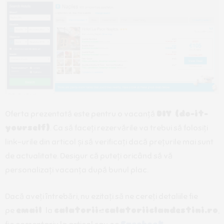
Oferta prezentată este pentru o vacanță
DIY (do-it-
yourself)
. Ca să faceți rezervările va trebui să folosiți
link-urile din articol și să verificați dacă prețurile mai sunt
de actualitate. Desigur că puteți oricând să vă
personalizați vacanța după bunul plac.
Dacă aveți întrebări, nu ezitați să ne cereți detaliile fie
pe
email
la
calatorii@calatoriiclandestini.ro
,