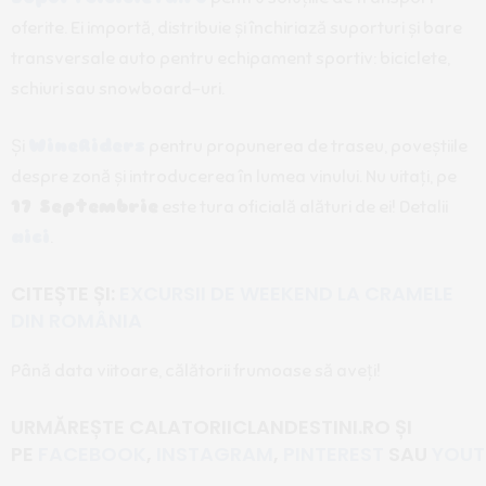
oferite. Ei importă, distribuie și închiriază suporturi și bare
transversale auto pentru echipament sportiv: biciclete,
schiuri sau snowboard-uri.
Și
WineRiders
pentru propunerea de traseu, poveștiile
despre zonă și introducerea în lumea vinului. Nu uitați, pe
17 Septembrie
este tura oficială alături de ei! Detalii
aici
.
CITEȘTE ȘI:
EXCURSII DE WEEKEND LA CRAMELE
DIN ROMÂNIA
Până data viitoare, călătorii frumoase să aveți!
URMĂREȘTE CALATORIICLANDESTINI.RO
ȘI
PE
FACEBOOK
,
INSTAGRAM
,
PINTEREST
SAU
YOUT