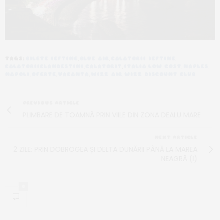
TAGS:
BILETE IEFTINE
,
BLUE AIR
,
CALATORII IEFTINE
,
CALATORIICLANDESTINI
,
CALATORIT
,
ITALIA
,
LOW COST
,
NAPLES
,
NAPOLI
,
OFERTE
,
VACANTA
,
WIZZ AIR
,
WIZZ DISCOUNT CLUB
PREVIOUS ARTICLE
PLIMBARE DE TOAMNĂ PRIN VIILE DIN ZONA DEALU MARE
NEXT ARTICLE
2 ZILE: PRIN DOBROGEA ȘI DELTA DUNĂRII PÂNĂ LA MAREA
NEAGRĂ (I)
0