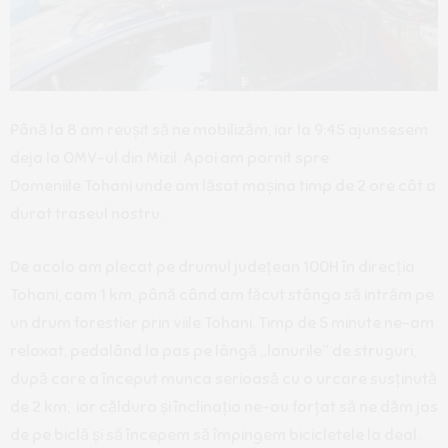
Până la 8 am reușit să ne mobilizăm, iar la 9:45 ajunsesem
deja la OMV-ul din Mizil. Apoi am pornit spre
Domeniile Tohani unde am lăsat mașina timp de 2 ore cât a
durat traseul nostru.
De acolo am plecat pe drumul județean 100H în direcția
Tohani, cam 1 km, până când am făcut stânga să intrăm pe
un drum forestier prin viile Tohani. Timp de 5 minute ne-am
relaxat, pedalând la pas pe lângă „lanurile” de struguri,
după care a început munca serioasă cu o urcare susținută
de 2 km, iar căldura și înclinația ne-au forțat să ne dăm jos
de pe biclă și să începem să împingem bicicletele la deal.