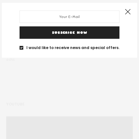
SUBSCRIBE NOW
DESPRE NOI
I would like to receive news and special offers.
Noi suntem un grup de tineri și ne place să călătorim unde vedem cu
ochii.
YOUTUBE