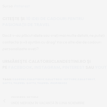
Sursa:
Pinterest
CITEȘTE ȘI:
10 IDEI DE CADOURI PENTRU
PASIONAȚII DE TRAVEL
Dacă v-au plăcut ideile sau vreți mai multe detalii, ne puteți
contacta și vă ajutăm cu drag! Voi ce alte idei de cadouri
personalizate aveți?
URMĂREȘTE CALATORIICLANDESTINI.RO
ȘI
PE
FACEBOOK
,
INSTAGRAM
,
PINTEREST
SAU
YOUT
TAGS:
CADOURI
,
CALATORIE
,
CALATORII IEFTINE
,
CALATORIT
,
GIFTS
,
TRAVEL GIFTS
,
TRAVEL MEMORIES
PREVIOUS ARTICLE
UNDE MERGEM ÎN VACANȚĂ ÎN LUNA NOIEMBRIE