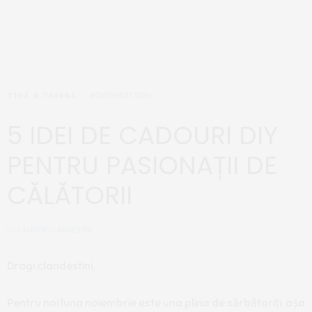
TIPS & TRICKS
NOVEMBER 1, 2016
5 IDEI DE CADOURI DIY
PENTRU PASIONAȚII DE
CĂLĂTORII
by
CALATOR CLANDESTIN
Dragi clandestini,
Pentru noi luna noiembrie este una plina de sărbătoriți, așa