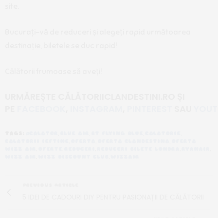
site.
Bucurați-vă de reduceri și alegeți rapid următoarea
destinație, biletele se duc rapid!
Călătorii frumoase să aveți!
URMĂREȘTE CĂLĂTORIICLANDESTINI.RO
ȘI
PE
FACEBOOK
,
INSTAGRAM
,
PINTEREST
SAU
YOUT
TAGS:
#CALATOR
,
BLUE AIR
,
BT FLYING BLUE
,
CALATORIE
,
CALATORII IEFTINE
,
OFERTA
,
OFERTA CLANDESTINA
,
OFERTA
WIZZ AIR
,
OFERTE
,
REDUCERI
,
REDUCERI BILETE LONDRA
,
RYANAIR
,
WIZZ AIR
,
WIZZ DISCOUNT CLUB
,
WIZZAIR
PREVIOUS ARTICLE
5 IDEI DE CADOURI DIY PENTRU PASIONAȚII DE CĂLĂTORII