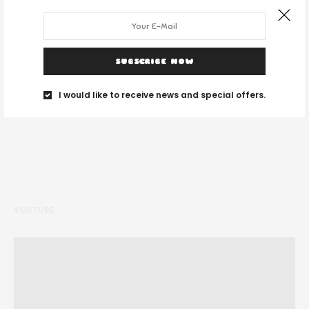
DESPRE NOI
SUBSCRIBE NOW
I would like to receive news and special offers.
Noi suntem un grup de tineri și ne place să călătorim unde vedem cu
ochii.
YOUTUBE