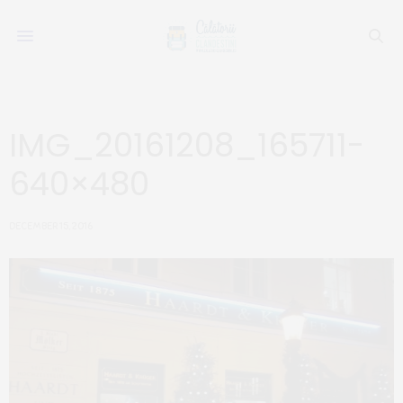
IMG_20161208_165711-
640×480
DECEMBER 15, 2016