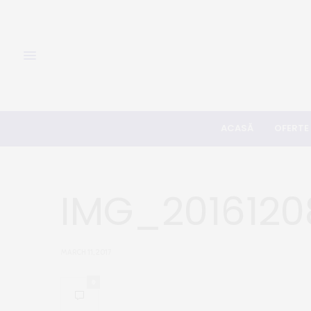
ACASĂ
OFERTE
IMG_2016120
MARCH 11, 2017
0