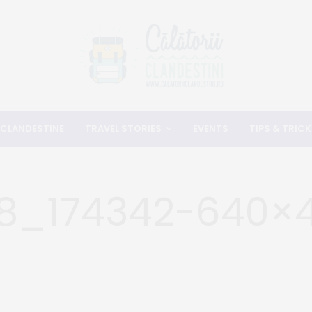
 CLANDESTINE
TRAVEL STORIES
EVENTS
TIPS & TRICK
8_174342-640×4