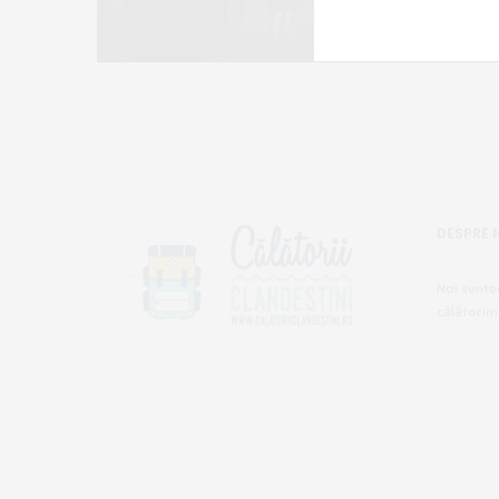
DESPRE 
Noi sunte
călătorim