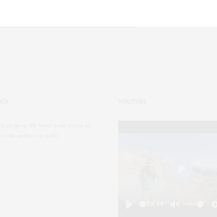
NOI
YOUTUBE
m un grup de tineri și ne place să
 unde vedem cu ochii.
Play
-02:44
Play
Mute