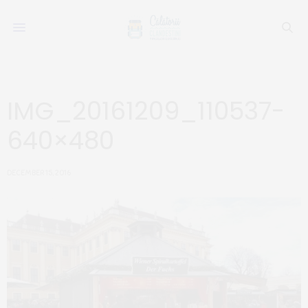
IMG_20161209_110537-
640×480
DECEMBER 15, 2016