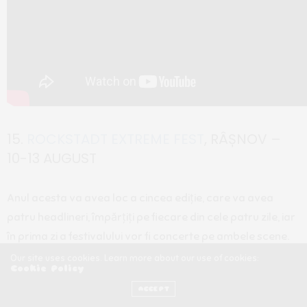
15.
ROCKSTADT EXTREME FEST
, RÂȘNOV –
10-13 AUGUST
Anul acesta va avea loc a cincea ediție, care va avea
patru headlineri, împărțiți pe fiecare din cele patru zile, iar
în prima zi a festivalului vor fi concerte pe ambele scene.
Prețul abonamentului este de 270 lei.
Our site uses cookies. Learn more about our use of cookies:
Cookie Policy
16.
SUMMER WELL FESTIVAL
, DOMENIUL
ACCEPT