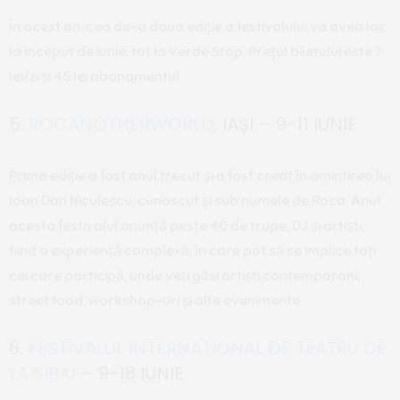
În acest an, cea de-a doua ediție a festivalului va avea loc
la început de iunie, tot la Verde Stop. Prețul biletului este 7
lei/zi și 45 lei abonamentul.
5.
ROCANOTHERWORLD,
IAȘI – 9-11 IUNIE
Prima ediție a fost anul trecut și a fost creat în amintirea lui
Ioan Dan Niculescu, cunoscut și sub numele de Roca. Anul
acesta festivalul anunță peste 40 de trupe, DJ și artiști,
fiind o experiență complexă, în care pot să se implice toți
cei care participă, unde veți găsi artiști contemporani,
street food, workshop-uri și alte evenimente.
6.
FESTIVALUL INTERNATIONAL DE TEATRU DE
LA SIBIU
– 9-18 IUNIE