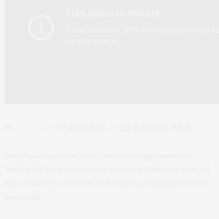
8.
JAZZTM
, TIMIȘOARA – 30 IUNIE-2 IULIE
Pentru pasionații de Jazz, Timișoara organizează un
festival din fonduri europene, care are și intrarea gratuită.
Așa că dacă nu ați vizitat încă orașul, puteți plănui o mică
escaladă.