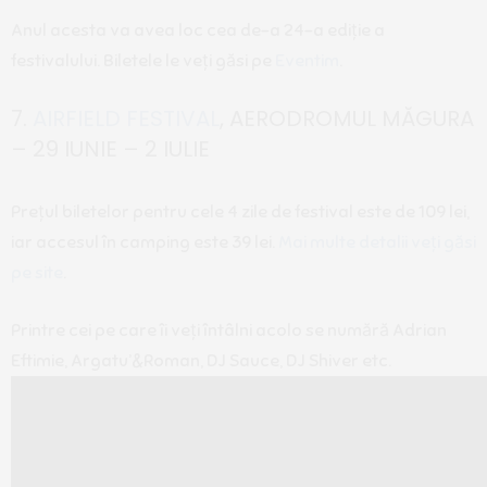
Anul acesta va avea loc cea de-a 24-a ediție a
festivalului. Biletele le veți găsi pe
Eventim
.
7.
AIRFIELD FESTIVAL
, AERODROMUL MĂGURA
– 29 IUNIE – 2 IULIE
Prețul biletelor pentru cele 4 zile de festival este de 109 lei,
iar accesul în camping este 39 lei.
Mai multe detalii veți găsi
pe site
.
Printre cei pe care îi veți întâlni acolo se numără Adrian
Eftimie, Argatu’&Roman, DJ Sauce, DJ Shiver etc.