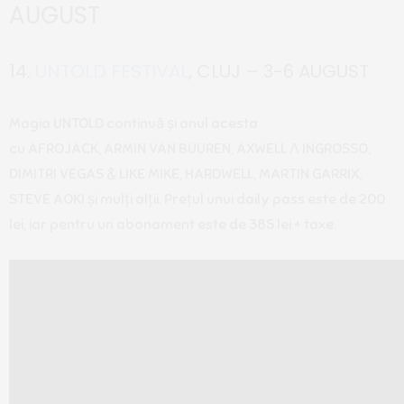
AUGUST
14.
UNTOLD FESTIVAL
, CLUJ – 3-6 AUGUST
Magia UNTOLD continuă și anul acesta
cu AFROJACK, ARMIN VAN BUUREN, AXWELL
Λ
INGROSSO,
DIMITRI VEGAS & LIKE MIKE, HARDWELL, MARTIN GARRIX,
STEVE AOKI și mulți alții. Prețul unui daily pass este de 200
lei, iar pentru un abonament este de 385 lei + taxe.