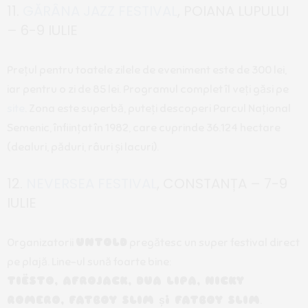
11.
GĂRÂNA JAZZ FESTIVAL
, POIANA LUPULUI
– 6-9 IULIE
Prețul pentru toatele zilele de eveniment este de 300 lei,
iar pentru o zi de 85 lei. Programul complet îl veți găsi pe
site
. Zona este superbă, puteți descoperi Parcul Național
Semenic, înființat în 1982, care cuprinde 36.124 hectare
(dealuri, păduri, râuri și lacuri).
12.
NEVERSEA FESTIVAL
, CONSTANȚA – 7-9
IULIE
Organizatorii
UNTOLD
pregătesc un super festival direct
pe plajă. Line-ul sună foarte bine:
TIËSTO, AFROJACK, DUA LIPA, NICKY
ROMERO, FATBOY SLIM și FATBOY SLIM
.