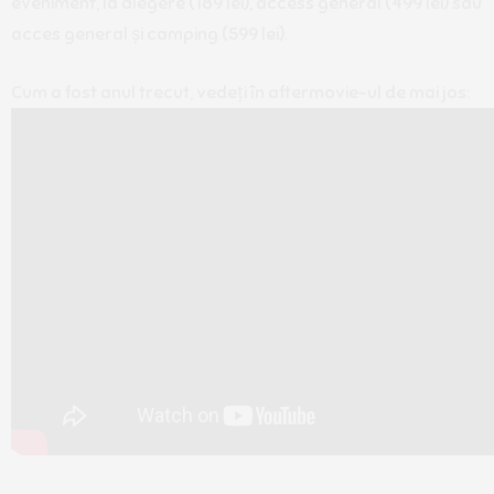
eveniment, la alegere (189 lei), access general (499 lei) sau
acces general și camping (599 lei).
Cum a fost anul trecut, vedeți în aftermovie-ul de mai jos: