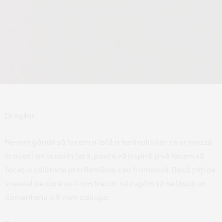
Dragilor,
Ne-am gândit să facem o listă a festivalurilor ce urmează
în acest an la noi în țară, poate vă inspiră și vă facem să
faceți o călătorie prin România cea frumoasă. Dacă știți de
vreunul pe care nu l-am trecut, vă rugăm să ne lăsați un
comentariu și îl vom adăuga.