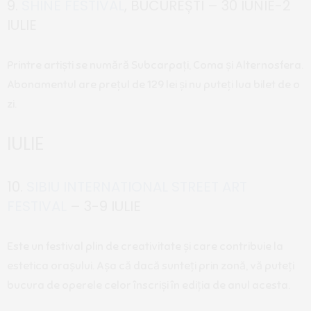
9.
SHINE FESTIVAL
, BUCUREȘTI – 30 IUNIE-2
IULIE
Printre artiști se numără Subcarpați, Coma și Alternosfera.
Abonamentul are prețul de 129 lei și nu puteți lua bilet de o
zi.
IULIE
10.
SIBIU INTERNATIONAL STREET ART
FESTIVAL
– 3-9 IULIE
Este un festival plin de creativitate și care contribuie la
estetica orașului. Așa că dacă sunteți prin zonă, vă puteți
bucura de operele celor înscriși în ediția de anul acesta.