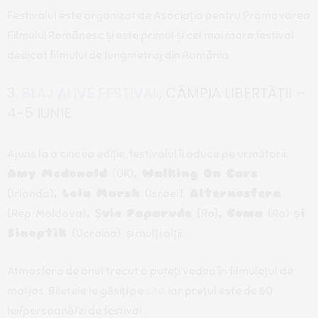
Festivalul este organizat de Asociația pentru Promovarea
Filmului Românesc și este primul și cel mai mare festival
dedicat filmului de lungmetraj din România.
3.
BLAJ ALIVE FESTIVAL
, CÂMPIA LIBERTĂȚII –
4-5 IUNIE
Ajuns la a cincea ediție, festivalul îi aduce pe următorii:
Amy Mcdonald
(UK)
, Walking On Cars
(Irlanda)
, Lola Marsh
(Israel),
Alternosfera
(Rep. Moldova)
, Șuie Paparude
(Ro)
, Coma
(Ro)
și
Sinoptik
(Ucraina)
și mulți alții.
Atmosfera de anul trecut o puteți vedea în filmulețul de
mai jos. Biletele le găsiți pe
site
, iar prețul este de 60
lei/persoană/zi de festival.