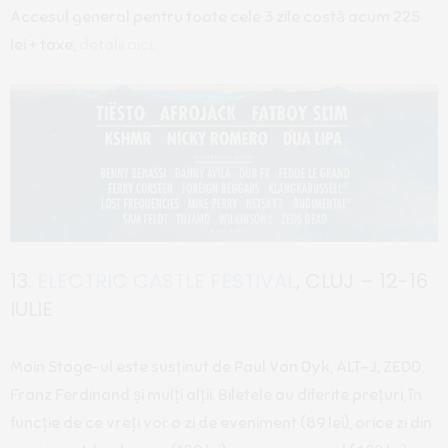
Accesul general pentru toate cele 3 zile costă acum 225
lei + taxe,
detalii aici
.
13.
ELECTRIC CASTLE FESTIVAL
, CLUJ – 12-16
IULIE
Main Stage-ul este susținut de Paul Van Dyk, ALT-J, ZEDD,
Franz Ferdinand și mulți alții. Biletele au diferite prețuri, în
funcție de ce vreți voi: o zi de eveniment (89 lei), orice zi din