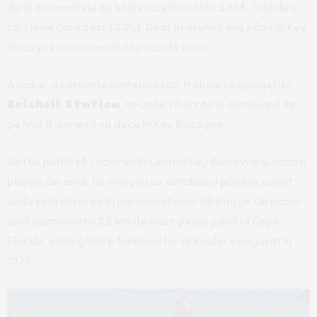
de la automatele de bilete, acesta costa 5.65$ , față de o
călătorie care costă 2.25$. Doar în drumul dus până la Key
Biscayne abonamentul își scoate banii.
Așadar, de oriunde sunteți cazați, trebuie să ajungeți la
Brickell Station
, de unde vă urcați în autobuzul de
pe linia B, care vă va duce în Key Biscayne.
Aici fie puteți să coborâți în Centrul Key Biscayne și vizitați
plajele din zonă, fie mergeți cu autobuzul până la capăt,
unde este intrarea în parcul național Bill Baggs. De acolo
sunt aproximativ 2.5 km de mers pe jos până la Cape
Florida, unde găsiți și faimosul far al insulei, inaugurat în
1825.