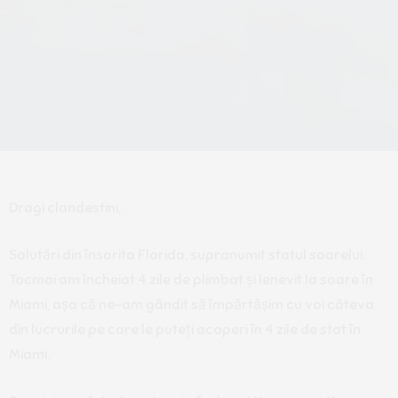
Dragi clandestini,
Salutări din însorita Florida, supranumit statul soarelui.
Tocmai am încheiat 4 zile de plimbat și lenevit la soare în
Miami, așa că ne-am gândit să împărtășim cu voi câteva
din lucrurile pe care le puteți acoperi în 4 zile de stat în
Miami.