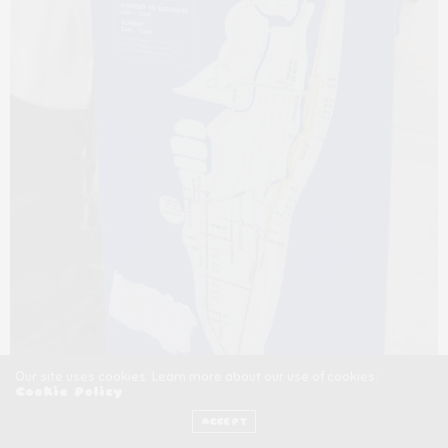
Our site uses cookies. Learn more about our use of cookies:
Cookie Policy
Un alt transport gratuit este cu
Metromover
. Un fel de
ACCEPT
metrou ușor care acoperă mare parte din centrul