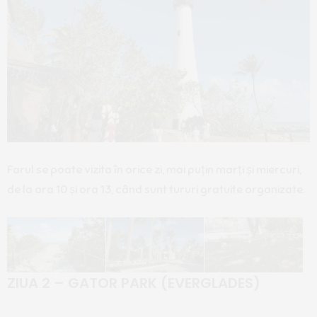
Farul se poate vizita în orice zi, mai puțin marți și miercuri,
de la ora 10 și ora 13, când sunt tururi gratuite organizate.
ZIUA 2 – GATOR PARK (EVERGLADES)