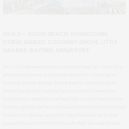
ZIUA 3 – SOUTH BEACH, DOWNTOWN,
CORAL GABLES, COCONUT GROVE, LITTLE
HAVANA, BAYSIDE, MIAMI PORT
Dacă vă luați o excursie cu autobuzul Hop-on – Hop-off și
plimbare cu barca, o să puteți vedea într-o zi de pe un
autobuz double decker, Souch Beach, centrul orașului
Miami, treceți prin Coconut Grove, cartierul faimosului
Clark Gable, vedeți prin cartierul din coral al Miami, Coral
Gables, opriți în cartierul cubanez Little Havana unde găsiți
trabucuri originale, ajungeți în Key Biscayne, iar în final
ajungeți în portul Miami, la Bayside Mall, de unde începe