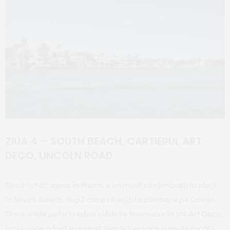
ZIUA 4 – SOUTH BEACH, CARTIERUL ART
DECO, LINCOLN ROAD
Dacă tot ați ajuns în Miami, e un must să rămâneți la plajă
în Souch Beach, după care să ieșiți la plimbare pe Ocean
Drive, unde puteți vedea clădirile frumoase în stil Art Deco,
locul unde a fost asasinat Gianni Versace și multe locații,