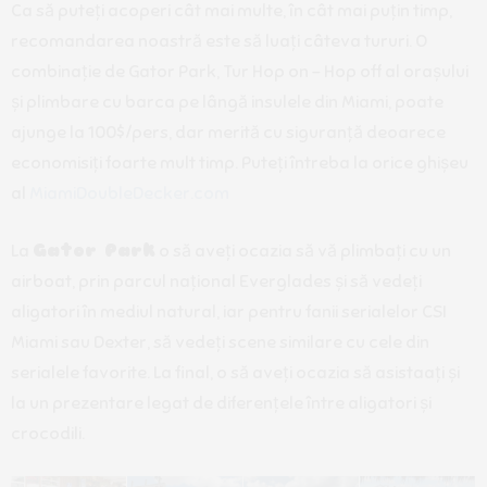
Ca să puteți acoperi cât mai multe, în cât mai puțin timp,
recomandarea noastră este să luați câteva tururi. O
combinație de Gator Park, Tur Hop on – Hop off al orașului
și plimbare cu barca pe lângă insulele din Miami, poate
ajunge la 100$/pers, dar merită cu siguranță deoarece
economisiți foarte mult timp. Puteți întreba la orice ghișeu
al
MiamiDoubleDecker.com
La
Gator Park
o să aveți ocazia să vă plimbați cu un
airboat, prin parcul național Everglades și să vedeți
aligatori în mediul natural, iar pentru fanii serialelor CSI
Miami sau Dexter, să vedeți scene similare cu cele din
serialele favorite. La final, o să aveți ocazia să asistaați și
la un prezentare legat de diferențele între aligatori și
crocodili.