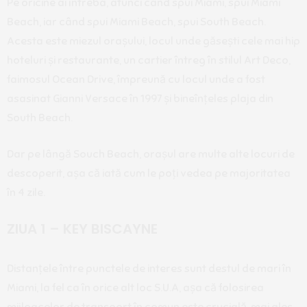
Pe oricine ai întreba, atunci când spui Miami, spui Miami
Beach, iar când spui Miami Beach, spui South Beach.
Acesta este miezul orașului, locul unde găsești cele mai hip
hoteluri și restaurante, un cartier întreg în stilul Art Deco,
faimosul Ocean Drive, împreună cu locul unde a fost
asasinat Gianni Versace în 1997 și bineînțeles plaja din
South Beach.
Dar pe lângă Souch Beach, orașul are multe alte locuri de
descoperit, așa că iată cum le poți vedea pe majoritatea
în 4 zile.
ZIUA 1 – KEY BISCAYNE
Distanțele între punctele de interes sunt destul de mari în
Miami, la fel ca în orice alt loc S.U.A, așa că folosirea
mijloacelor de transport în comun este crucială, mai ales