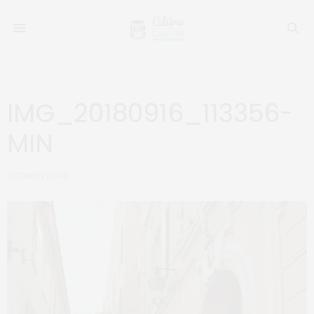
IMG_20180916_113356-
MIN
OCTOBER 29, 2018