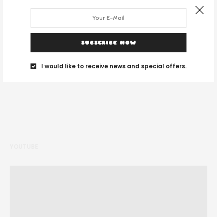
DESPRE NOI
SUBSCRIBE NOW
I would like to receive news and special offers.
Noi suntem un grup de tineri și ne place să călătorim unde vedem cu
ochii.
YOUTUBE