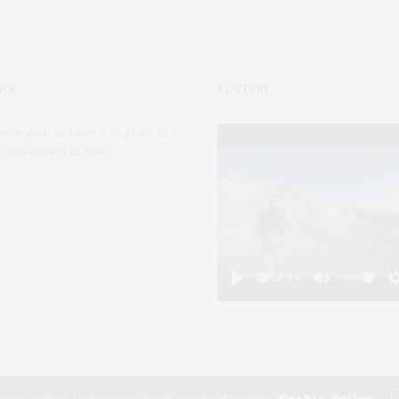
NOI
YOUTUBE
m un grup de tineri și ne place să
 unde vedem cu ochii.
Play
-02:44
Play
Mute
Copyright ©2020, Călătorii Clandestini