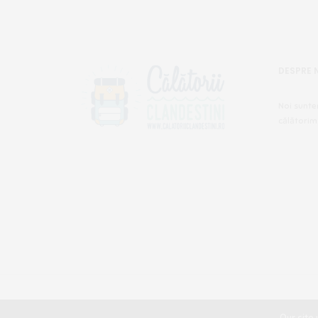
DESPRE 
Noi sunte
călătorim