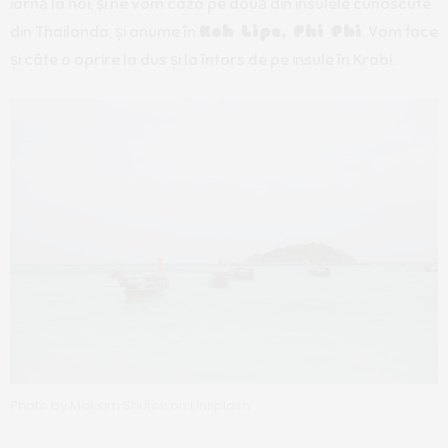
iarnă la noi, și ne vom caza pe două din insulele cunoscute
din Thailanda, și anume în
Koh Lipe, Phi Phi
. Vom face
și câte o oprire la dus și la întors de pe insule în Krabi.
Photo by Maksim Shutov on Unsplash