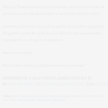
Știm că Thailanda este o țară vizitată, așa că vom încerca
să ne bucurăm de destinație caracteristic stilului nostru.
Suntem curioși de cum va fi această țară și abia așteptăm
să gustăm puțin din specificul ei. Dacă aveți recomandări,
le așteptăm cu drag în comentarii.
Revenim cu vești!
Până data viitoare, călătorii frumoase să aveți!
URMĂREȘTE CALATORIICLANDESTINI.RO
ȘI
PE
FACEBOOK
,
INSTAGRAM
,
PINTEREST
SAU
YOUT
TAGS:
AIR ASIA
,
BANGKOK
,
ISTANBUL
,
KRABI
,
MAREA ANDAMANA
,
PHI PHI
,
THAILANDA
,
TURKISH AIRLINES