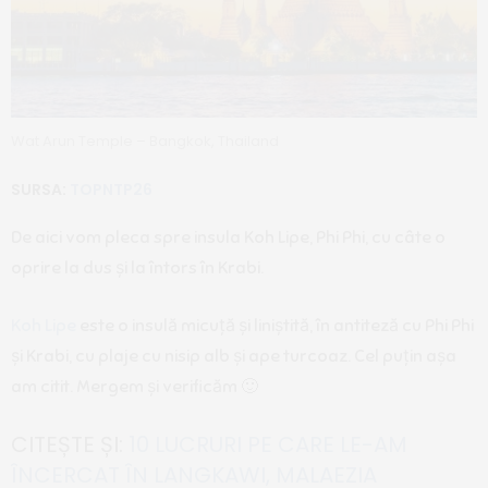
Wat Arun Temple – Bangkok, Thailand
SURSA:
TOPNTP26
De aici vom pleca spre insula Koh Lipe, Phi Phi, cu câte o
oprire la dus și la întors în Krabi.
Koh Lipe
este o insulă micuță și liniștită, în antiteză cu Phi Phi
și Krabi, cu plaje cu nisip alb și ape turcoaz. Cel puțin așa
am citit. Mergem și verificăm 🙂
CITEȘTE ȘI:
10 LUCRURI PE CARE LE-AM
ÎNCERCAT ÎN LANGKAWI, MALAEZIA