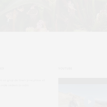
NOI
YOUTUBE
m un grup de tineri și ne place să
 unde vedem cu ochii.
Play