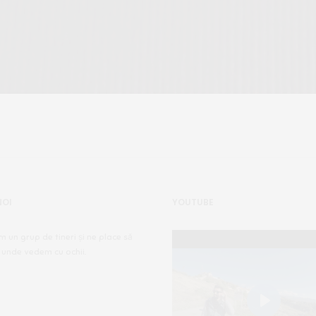
NOI
YOUTUBE
m un grup de tineri și ne place să
 unde vedem cu ochii.
Play