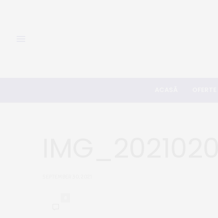
ACASĂ
OFERTE
IMG_202102
SEPTEMBER 30, 2021
0