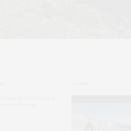
NOI
YOUTUBE
m un grup de tineri și ne place să
 unde vedem cu ochii.
Play