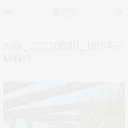
IMG_20220525_181545-
MIN-1
JUNE 21, 2022