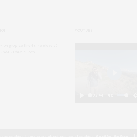
NOI
YOUTUBE
m un grup de tineri și ne place să
 unde vedem cu ochii.
Play
-02:44
Play
Mute
Copyright ©2020, Călătorii Clandestini