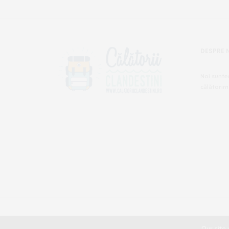
DESPRE 
Noi sunte
călătorim