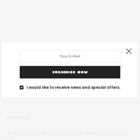
SUBSCRIBE NOW
I would like to receive news and special offers.
DESPRE NOI
Noi suntem un grup de tineri și ne place să călătorim unde vedem cu
ochii.