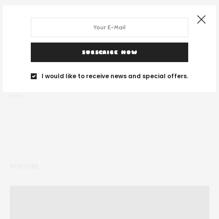
SUBSCRIBE NOW
DESPRE NOI
I would like to receive news and special offers.
Noi suntem un grup de tineri și ne place să călătorim unde vedem cu
ochii.
YOUTUBE