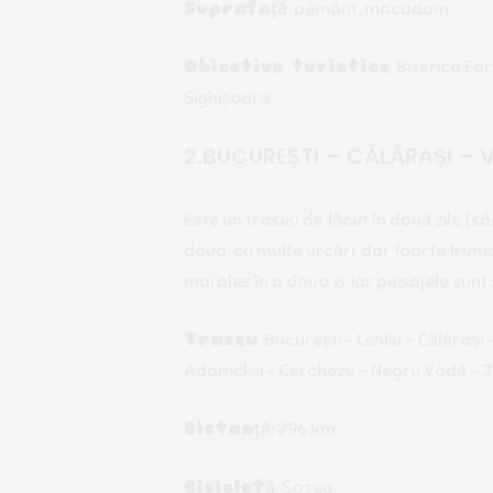
Suprafață
: pământ, macadam
Obiective turistice
: Biserica Fo
Sighișoara.
2.BUCUREȘTI – CĂLĂRAȘI –
Este un traseu de făcut în două zile (sâ
doua, cu multe urcări, dar foarte frum
mai ales în a doua zi, iar peisajele sun
Traseu
: București – Lehliu – Călărași 
Adamclisi – Cerchezu – Negru Vodă – 2
Distanță
: 296 km
Bicicletă
: Șosea