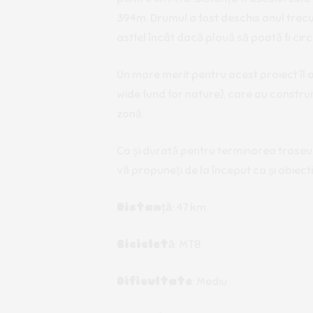
394m. Drumul a fost deschis anul trecut,
astfel încât dacă plouă să poată fi circ
Un mare merit pentru acest proiect îl a
wide fund for nature), care au construi
zonă.
Ca și durată pentru terminarea traseul
vă propuneți de la început ca și obiectiv
Distanță
: 47 km
Bicicletă
: MTB
Dificultate
: Mediu