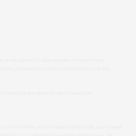
A
pe ne-am gândit să vă propunem câteva trasee
cesta, unele pentru amatori, altele pentru cei mai
oturistice din România ce merită încercate:
 cu bicicletele, prin sătucele Transilvaniei, se pretează
de 47 km, cu o diferență de nivel nu foarte mare, de