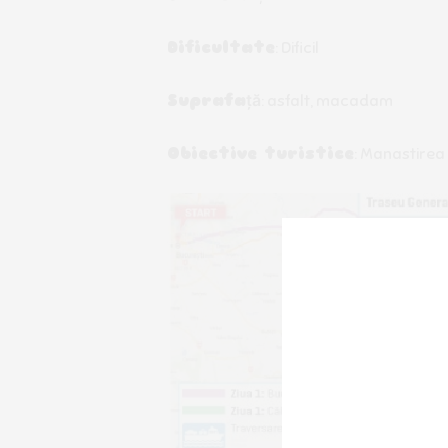
Dificultate
: Dificil
Suprafață
: asfalt, macadam
Obiective turistice
: Manastirea