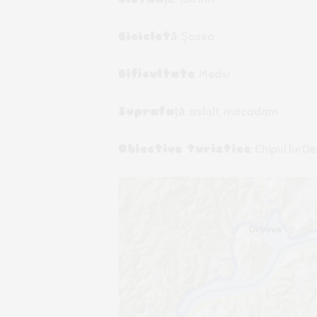
Bicicletă
: Șosea
Dificultate
: Mediu
Suprafață
: asfalt, macadam
Obiective turistice
: Chipul lui 