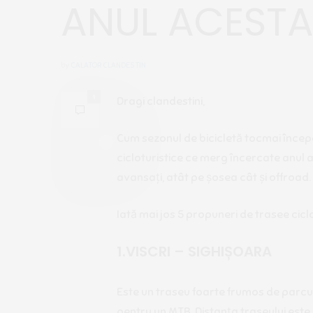
ANUL ACEST
by
CALATOR CLANDESTIN
1
Dragi clandestini,
Cum sezonul de bicicletă tocmai înce
cicloturistice ce merg încercate anul a
avansați, atât pe șosea cât și offroad.
Iată mai jos 5 propuneri de trasee cicl
1.VISCRI – SIGHIȘOARA
Este un traseu foarte frumos de parcurs
pentru un MTB. Distanța traseului este 