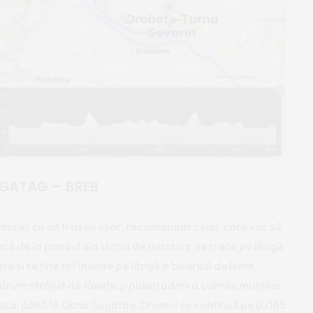
UGATAG – BREB
mureș cu un traseu ușor, recomandat celor care vor să
că de la panoul din stația de autobuz, se trece pe lângă
pta și se ține tot înainte pe lângă o biserică de lemn.
drum străjuit de fânețe și puteți admira culmile munților
asca, până la Ocna Șugatag. Drumul se continuă pe DJ185