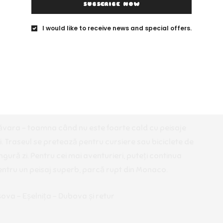
SUBSCRIBE NOW
I would like to receive news and special offers.
– DUBOVA – DROBETA-TURNU SEVERIN
ăvara – toamna când nu este foarte cald cu peisaje
. Traseul se pretează pentru cursiere sau biciclete de
ngură zi. Pentru cei mai aventurieri, puteți continua
entru un peisaj superb, parcă rupt din Monaco.
ova – Eșelnița – Dubova și retur