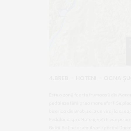
4.BREB – HOTENI – OCNA Ș
Este o zonă foarte frumoasă din Mara
pedaleze fără prea mare efort. Se plea
biserica din Breb, se ia un viraj la drea
Pedalând spre Hoteni, veți trece pe un 
Gutai. Se ține drumul spre pârâul Dar