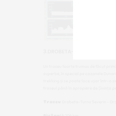
3.DROBETA-TURNU SEVERIN 
Un traseu foarte frumos de făcut prim
superbe, în special pe cazanele Dunarii
trekking și se poate face ușor într-o si
traseul până în apropiere de Șivința p
Traseu
: Drobeta-Turnu Severin – Orș
Distanță
: 106 km