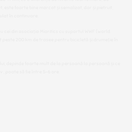
 este foarte bine marcat și semalizat, dar și pietruit,
ulat în continuare.
u cei din asociația Mioritics cu suportul WWF (world
t peste 200 km de trasee pentru bicicletă și drumeție în
ui, depinde foarte mult de la persoană la persoană și ce
 , poate să fie între 5-6 ore.