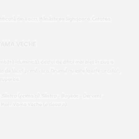
rtificată din Viscri, Mănăstirea Sighișoara, Cetatea
 VAMA VECHE
mbătă-duminică), destul de dificil mai ales în ziua a
os de făcut primăvara. Drumul nu este foarte circulat,
t superbe.
– Silistra (prima zi), Silistra – Bugeac – Dervent –
 Mai – Vama Veche (a doua zi)