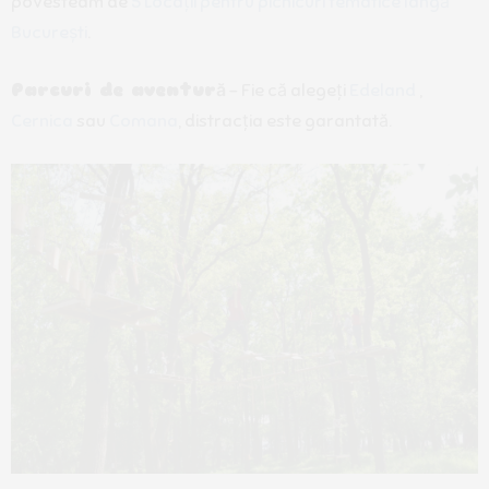
povesteam de
5 Locații pentru picnicuri tematice lângă
București
.
Parcuri de aventură
– Fie că alegeți
Edeland
,
Cernica
sau
Comana
, distracția este garantată.