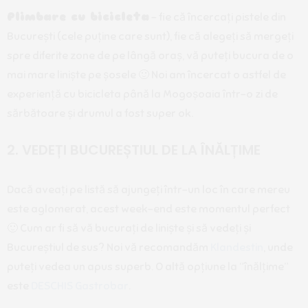
Plimbare cu bicicleta
– fie că încercați pistele din
București (cele puține care sunt), fie că alegeți să mergeți
spre diferite zone de pe lângă oraș, vă puteți bucura de o
mai mare liniște pe șosele 🙂 Noi am încercat o astfel de
experiență cu bicicleta până la Mogoșoaia într-o zi de
sărbătoare și drumul a fost super ok.
2. VEDEȚI BUCUREȘTIUL DE LA ÎNĂLȚIME
Dacă aveați pe listă să ajungeți într-un loc în care mereu
este aglomerat, acest week-end este momentul perfect
🙂 Cum ar fi să vă bucurați de liniște și să vedeți și
Bucureștiul de sus? Noi vă recomandăm
Klandestin
, unde
puteți vedea un apus superb. O altă opțiune la “înălțime”
este
DESCHIS Gastrobar
.