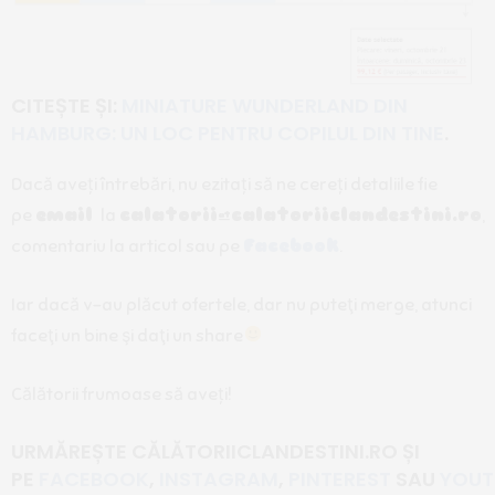
CITEȘTE ȘI:
MINIATURE WUNDERLAND DIN
HAMBURG: UN LOC PENTRU COPILUL DIN TINE
.
Dacă aveți întrebări, nu ezitați să ne cereți detaliile fie
pe
email
la
calatorii@calatoriiclandestini.ro
,
comentariu la articol sau pe
Facebook
.
Iar dacă v-au plăcut ofertele, dar nu puteţi merge, atunci
faceţi un bine şi daţi un share
Călătorii frumoase să aveți!
URMĂREȘTE CĂLĂTORIICLANDESTINI.RO
ȘI
PE
FACEBO
OK
,
INSTAGRAM
,
PINTEREST
SAU
YOUT