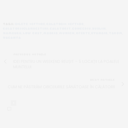
TAGS:
BILETE IEFTINE
,
CALATORII IEFTINE
,
CALATORIICLANDESTINI
,
CALATORIT
,
CONCEDIU
,
DUBLIN
,
HAMBURG
,
LOW COST
,
MADRID
,
MUNICH
,
OFERTE
,
RYANAIR
,
TAROM
,
VACANTA
PREVIOUS ARTICLE
IDEI PENTRU UN WEEKEND REUȘIT – 5 LOCAȚII LA POALELE
MUNTELUI
NEXT ARTICLE
CUM NE PĂSTRĂM OBICEIURILE SĂNĂTOASE ÎN CĂLĂTORII
0