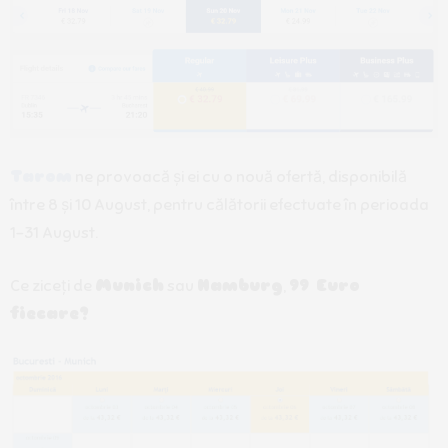
Tarom
ne provoacă și ei cu o nouă ofertă, disponibilă
între 8 și 10 August, pentru călătorii efectuate în perioada
1-31 August.
Ce ziceți de
Munich
sau
Hamburg
,
99 Euro
fiecare?