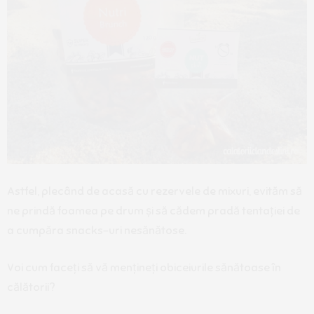
Astfel, plecând de acasă cu rezervele de mixuri, evităm să
ne prindă foamea pe drum și să cădem pradă tentației de
a cumpăra snacks-uri nesănătose.
Voi cum faceți să vă mențineți obiceiurile sănătoase în
călătorii?