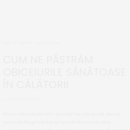
TIPS & TRICKS
AUGUST 9, 2016
CUM NE PĂSTRĂM
OBICEIURILE SĂNĂTOASE
ÎN CĂLĂTORII
by
CALATOR CLANDESTIN
Atunci când plecăm într-un road trip, city break, dar nu
numai, pe lângă mâncarea specifică locului în care