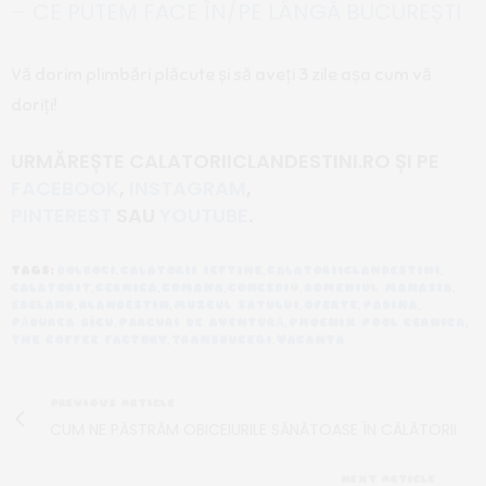
– CE PUTEM FACE ÎN/PE LÂNGĂ BUCUREȘTI
Vă dorim plimbări plăcute și să aveți 3 zile așa cum vă
doriți!
URMĂREȘTE CALATORIICLANDESTINI.RO ȘI PE
FACEBOOK
,
INSTAGRAM
,
PINTEREST
SAU
YOUTUBE
.
TAGS:
BOLBOCI
,
CALATORII IEFTINE
,
CALATORIICLANDESTINI
,
CALATORIT
,
CERNICA
,
COMANA
,
CONCEDIU
,
DOMENIUL MANASIA
,
EDELAND
,
KLANDESTIN
,
MUZEUL SATULUI
,
OFERTE
,
PADINA
,
PĂDUREA BÎCU
,
PARCURI DE AVENTURĂ
,
PHOENIX POOL CERNICA
,
THE COFFEE FACTORY
,
TRANSBUCEGI
,
VACANTA
PREVIOUS ARTICLE
CUM NE PĂSTRĂM OBICEIURILE SĂNĂTOASE ÎN CĂLĂTORII
NEXT ARTICLE