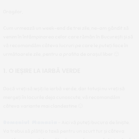
Dragilor,
Cum urmează un week-end de trei zile, ne-am gândit să
venim în întâmpinarea celor care rămân în București și să
vă recomandăm câteva lucruri pe care le puteți face în
următoarele zile, pentru a profita de orașul liber 🙂
1. O IEȘIRE LA IARBĂ VERDE
Dacă vreți să ieșiți la iarbă verde, dar totuși nu vreți să
mergeți în locurile deja cunoscute, vă recomandăm
câteva variante mai clandestine 🙂
Domeniul Manasia
– Aici vă puteți bucura de liniște.
Va trebui să plătiți o taxă pentru un scurt tur și câteva