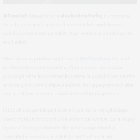
Atenție!
Alegeți fructe
deshidratate
, nu confiate.
Acestea din urmă sunt deshidratate folosind diverse
soluții concentrate de zahăr, și prin urmare conțin foarte
mult zahăr.
Mixurile de la prietenii noștri de la
Nativebox.ro
sunt
preferatele noastre, pentru că sunt super delicioase
și bine gândite. În combinații variate, le puteți folosi pentru
a vă asigura un mic dejun sănătos, dar și pe parcusul zilei
sau în călătorie, atunci când vreți să luați o gustare.
În loc să alergați după fiecare în parte, le veți găsi deja
combinate, ținând cont și de sfaturi de nutriție, care vă pot
ajuta să înțelegeți beneficiile fiecărui ingredient și
contribuția acestuia în stilul de viață al fiecăruia.