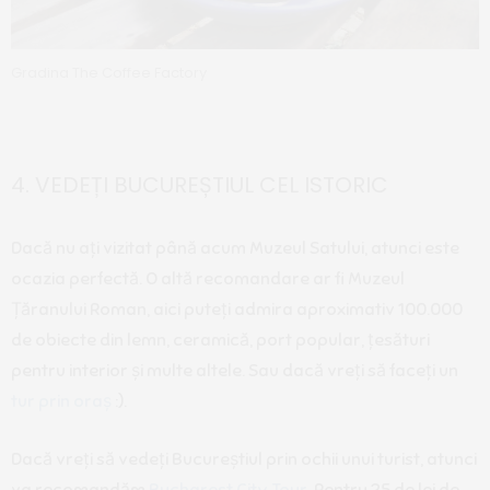
Gradina The Coffee Factory
4. VEDEȚI BUCUREȘTIUL CEL ISTORIC
Dacă nu ați vizitat până acum Muzeul Satului, atunci este
ocazia perfectă. O altă recomandare ar fi Muzeul
Țăranului Roman, aici puteți admira aproximativ 100.000
de obiecte din lemn, ceramică, port popular, țesături
pentru interior și multe altele. Sau dacă vreți să faceți un
tur prin oraș
:).
Dacă vreți să vedeți Bucureștiul prin ochii unui turist, atunci
va recomandăm
Bucharest City Tour
. Pentru 25 de lei de