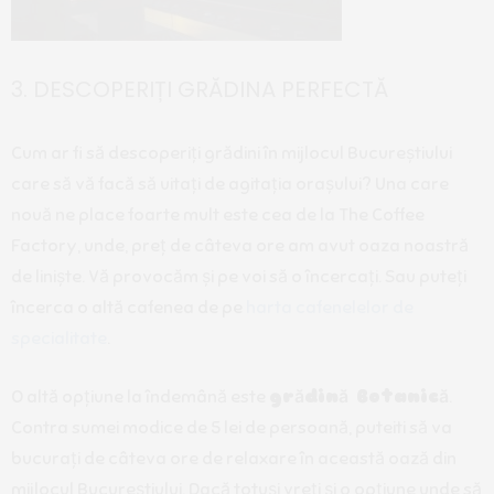
3. DESCOPERIȚI GRĂDINA PERFECTĂ
Cum ar fi să descoperiți grădini în mijlocul Bucureștiului
care să vă facă să uitați de agitația orașului? Una care
nouă ne place foarte mult este cea de la The Coffee
Factory, unde, preț de câteva ore am avut oaza noastră
de liniște. Vă provocăm și pe voi să o încercați. Sau puteți
încerca o altă cafenea de pe
harta cafenelelor de
specialitate
.
O altă opțiune la îndemână este
grădină Botanică
.
Contra sumei modice de 5 lei de persoană, puteiti să va
bucurați de câteva ore de relaxare în această oază din
mijlocul Bucureștiului. Dacă totuși vreți și o opțiune unde să