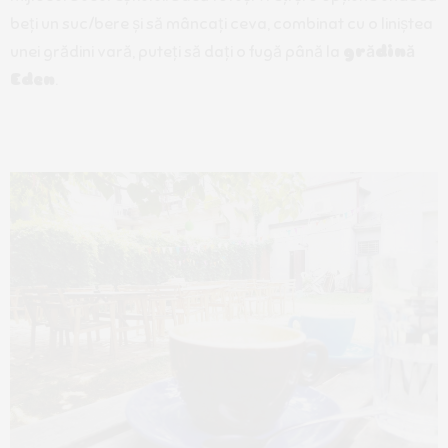
beți un suc/bere și să mâncați ceva, combinat cu o liniștea
unei grădini vară, puteți să dați o fugă până la
grădină
Eden
.