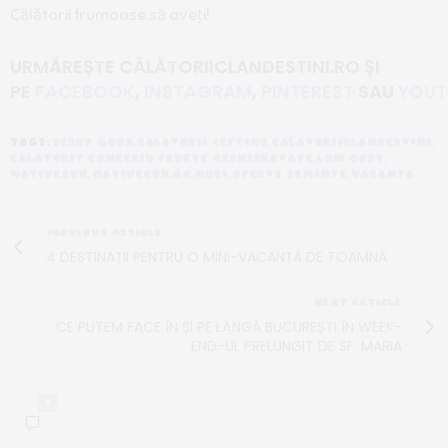
Călătorii frumoase să aveți!
URMĂREȘTE CĂLĂTORIICLANDESTINI.RO
ȘI
PE
FACEBOOK
,
INSTAGRAM
,
PINTEREST
SAU
YOUT
TAGS:
BERRY GOOD
,
CALATORII IEFTINE
,
CALATORIICLANDESTINI
,
CALATORIT
,
CONCEDIU
,
FRUCTE DESHIDRATATE
,
LOW COST
,
NATIVEBOX
,
NATIVEBOX.RO
,
NUCI
,
OFERTE
,
SEMINTE
,
VACANTA
PREVIOUS ARTICLE
4 DESTINAȚII PENTRU O MINI-VACANȚĂ DE TOAMNĂ
NEXT ARTICLE
CE PUTEM FACE ÎN ȘI PE LÂNGĂ BUCUREȘTI ÎN WEEK-
END-UL PRELUNGIT DE SF. MARIA
0