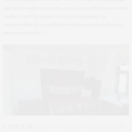
persoană vedeți cam toate obictivele turistice importante
ale Bucureștiului și aveți inclus și audio guide. Va
recomandăm să ocupați locurile de sus ale autobuzului
pentru priveriste 🙂
CITEȘTE ȘI:
IDEI PENTRU WEEK-END LINIȘTIT