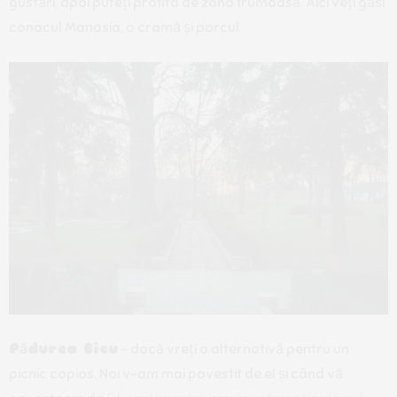
gustări, apoi puteți profita de zona frumoasă. Aici veți găsi
conacul Manasia, o cramă și parcul.
Pădurea Bîcu
– dacă vreți o alternativă pentru un
picnic copios. Noi v-am mai povestit de el și când vă