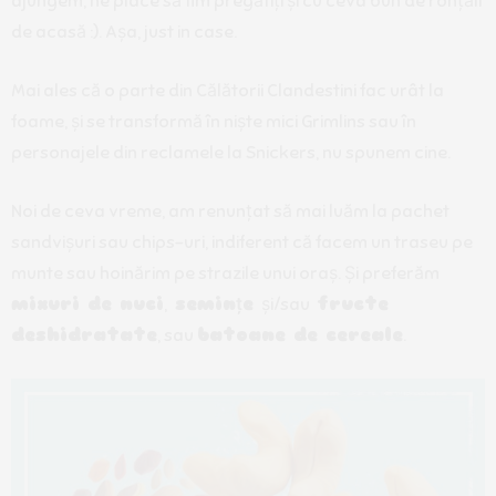
ajungem, ne place să fim pregătiți și cu ceva bun de ronțăit
de acasă :). Așa, just in case.
Mai ales că o parte din Călătorii Clandestini fac urât la
foame, și se transformă în niște mici Grimlins sau în
personajele din reclamele la Snickers, nu spunem cine.
Noi de ceva vreme, am renunțat să mai luăm la pachet
sandvișuri sau chips-uri, indiferent că facem un traseu pe
munte sau hoinărim pe strazile unui oraș. Și preferăm
mixuri de nuci
,
semințe
și/sau
fructe
deshidratate
, sau
batoane de cereale
.