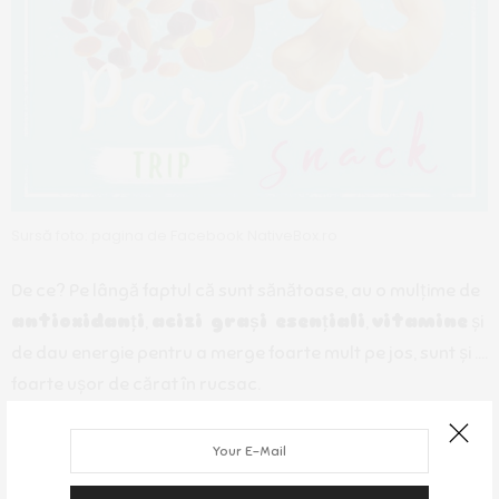
Sursă foto: pagina de Facebook NativeBox.ro
De ce? Pe lângă faptul că sunt sănătoase, au o mulțime de
antioxidanți
,
acizi grași esențiali
,
vitamine
și
de dau energie pentru a merge foarte mult pe jos, sunt și ….
foarte ușor de cărat în rucsac.
Nu știi nicioadată când poate să îți fie de folos. De exemplu
în excursia noastră din Barcelona ne-au prins foarte bine,